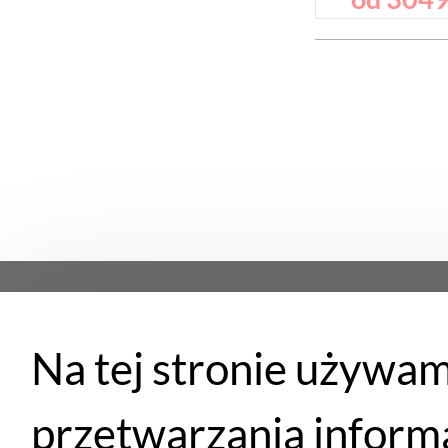
Na tej stronie używam
Płatności
przetwarzania inform