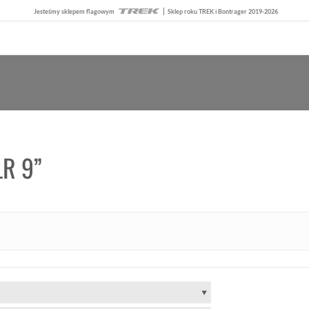
Jesteśmy sklepem flagowym
Sklep roku TREK i Bontrager 2019-2026
LR 9”