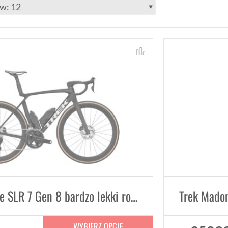
Trek Madone SLR 7 Gen 8 bardzo lekki rower szosowy aero
WYBIERZ OPCJE