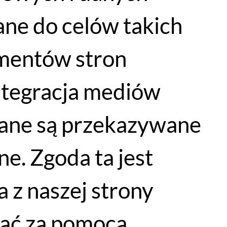
ne do celów takich
lementów stron
Infolinia 536 406 462
info@fabrykarowerow.com
integracja mediów
Reklamacje
sklep@fabrykarowerow.com
dane są przekazywane
Serwis 505 700 393
serwis@fabrykarowerow.com
e. Zgoda ta jest
Bikefitting 451 159 109
fitting@fabrykarowerow.com
BP
 z naszej strony
5500
łać za pomocą