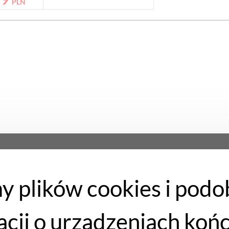
PLN
y plików cookies i podo
Dostawa
acji o urządzeniach koń