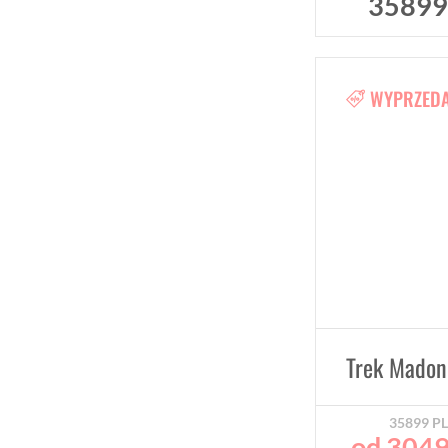
3589
WYPRZED
Trek Madon
35899
P
od
304