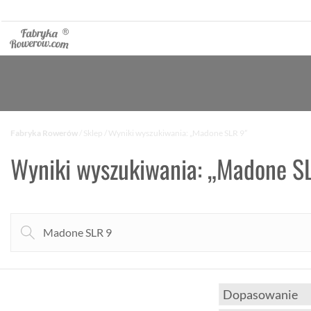
Fabryka Rowerów
/
Sklep
/ Wyniki wyszukiwania: „Madone SLR 9”
Wyniki wyszukiwania: „Madone S