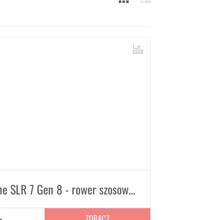
Trek Madone SLR 7 Gen 8 - rower szosowy do długich dystansów
ZOBACZ