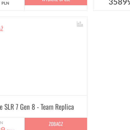
9
3589
PLN
AŻ
e SLR 7 Gen 8 - Team Replica
ZOBACZ
LN
99