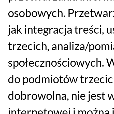
Santander
PayU
Płatność przy
Przelewem
osobowych. Przetwarz
eRaty
odbiorze
jak integracja treści,
PRZETESTUJ I DOPASUJ
O NAS
BIKEFITTING
REGULAMIN
trzecich, analiza/pom
SERWIS
POLITYKA P
społecznościowych. W
PŁATNOŚCI
DOSTAWA
do podmiotów trzecich
ZWROTY
LEASING
PUB SPORTOWY
dobrowolna, nie jest 
CENTRUM SPORTOWO-REKREACYJNE
internetowej i można 