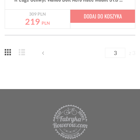
309
PLN
DODAJ DO KOSZYKA
219
PLN
z 3