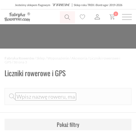
Jesteśmy sklepem flagowym
Sklep roku TREK i Bontrager 2019-2026
0
Fabryka Rowerów
/
Sklep
/
Wyposażenie
/
Akcesoria
/
Liczniki rowerowe i
GPS
/ Strona 3
Liczniki rowerowe i GPS
Pokaż filtry