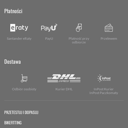
Płatności
Santander eRaty
PayU
Płatność przy
Przelewem
odbiorze
Dostawa
Odbiór osobisty
Kurier DHL
InPost Kurier
InPost Paczkomaty
PRZETESTUJ I DOPASUJ
BIKEFITTING