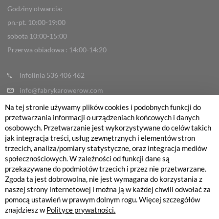
Godziny otwarcia:
pn.-pt. 10:00-19:00
sobota 10:00-15:00
Przerwa obiadowa : 14:00-14:20
Infolinia 536 406 462
info@fabrykarowerow.com
Reklamacje
Na tej stronie używamy plików cookies i podobnych funkcji do
przetwarzania informacji o urządzeniach końcowych i danych
sklep@fabrykarowerow.com
osobowych. Przetwarzanie jest wykorzystywane do celów takich
Serwis 505 700 393
jak integracja treści, usług zewnętrznych i elementów stron
trzecich, analiza/pomiary statystyczne, oraz integracja mediów
serwis@fabrykarowerow.com
społecznościowych. W zależności od funkcji dane są
Bikefitting 451 159 109
przekazywane do podmiotów trzecich i przez nie przetwarzane.
Zgoda ta jest dobrowolna, nie jest wymagana do korzystania z
fitting@fabrykarowerow.com
naszej strony internetowej i można ją w każdej chwili odwołać za
pomocą ustawień w prawym dolnym rogu. Więcej szczegółów
znajdziesz w
Polityce prywatności.