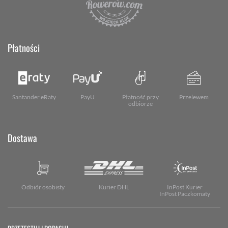
Płatności
Santander eRaty
PayU
Płatność przy
Przelewem
odbiorze
Dostawa
Odbiór osobisty
Kurier DHL
InPost Kurier
InPost Paczkomaty