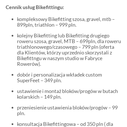
Cennik usług Bikefittingu:
kompleksowy Bikefitting szosa, gravel, mtb –
899pln, triathlon – 999 pln.
kolejny Bikefitting lub Bikefitting drugiego
roweru szosa, gravel, MTB – 699pln, dla roweru
triathlonowego/czasowego – 799 pln (oferta
dla Klientów, którzy uprzednio skorzystali z
Bikefittngu w naszym studio w Fabryce
Rowerów).
dobór i personalizacja wkładek custom
SuperFeet – 349 pln.
ustawienie i montaż bloków/progów w butach
kolarskich – 149 pln.
przeniesienie ustawienia bloków/progów – 99
pln.
konsultacja Bikefittingowa – od 350 pln ( dla