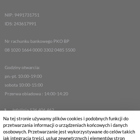
NIP: 9491731751
IDS: 243617991
Nr rachunku bankowego PKO BP
08 1020 1664 0000 3302 0485 5500
Godziny otwarcia:
pn.-pt. 10:00-19:00
sobota 10:00-15:00
Przerwa obiadowa : 14:00-14:20
Infolinia 536 406 462
Na tej stronie używamy plików cookies i podobnych funkcji do
info@fabrykarowerow.com
przetwarzania informacji o urządzeniach końcowych i danych
Reklamacje
osobowych. Przetwarzanie jest wykorzystywane do celów takich
jak integracja treści, usług zewnętrznych i elementów stron
sklep@fabrykarowerow.com