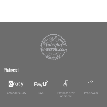
Płatności
Santander eRaty
PayU
Płatność przy
Przelewem
odbiorze