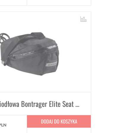
Torba podsiodłowa Bontrager Elite Seat Pack poj. 0,93 L
DODAJ DO KOSZYKA
PLN