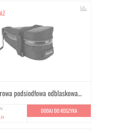
AŻ
Torba rowerowa podsiodłowa odblaskowa ELECTRA grafit
N
DODAJ DO KOSZYKA
LN