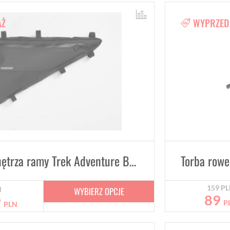
AŻ
WYPRZED
Torba do wnętrza ramy Trek Adventure Boss
159
PL
WYBIERZ OPCJE
N
89
9
P
PLN