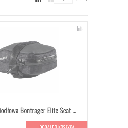
Torba podsiodłowa Bontrager Elite Seat Pack poj. 0,28 L
DODAJ DO KOSZYKA