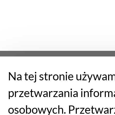
Na tej stronie używam
Płatności
przetwarzania inform
osobowych. Przetwarz
Santander
PayU
Płatność przy
Przelewem
eRaty
odbiorze