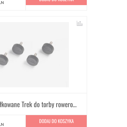
LN
Śruby radełkowane Trek do torby rowerowej - zestaw 4 szt.
DODAJ DO KOSZYKA
LN