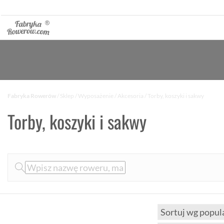
Fabryka Rowerów
/
Sklep
/
Wyposażenie
/
Akcesoria
/ Torby, koszyki i sakwy
Torby, koszyki i sakwy