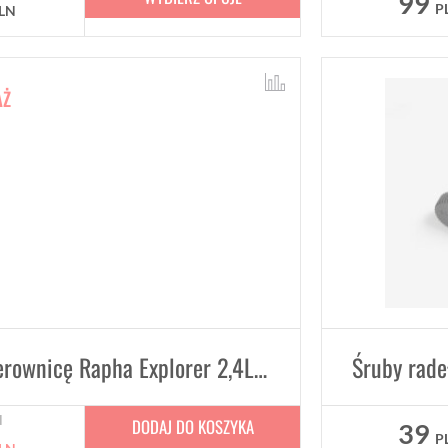
99
P
LN
AŻ
Torba na kierownicę Rapha Explorer 2,4L- Bordowa, Brązowa
N
DODAJ DO KOSZYKA
39
P