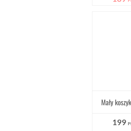
P
199
P