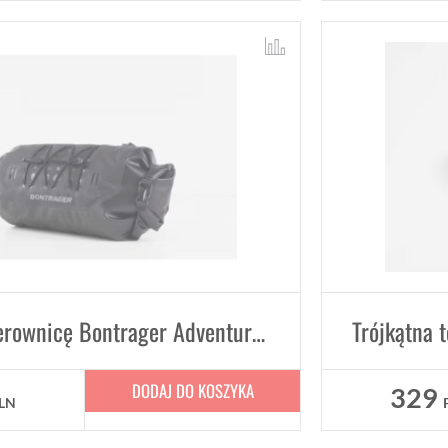
Torba na kierownicę Bontrager Adventure poj. 9 L
DODAJ DO KOSZYKA
329
LN