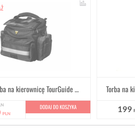
AŻ
TOPEAK Torba na kierownicę TourGuide Handlebar Bag
LN
DODAJ DO KOSZYKA
199
0
PLN