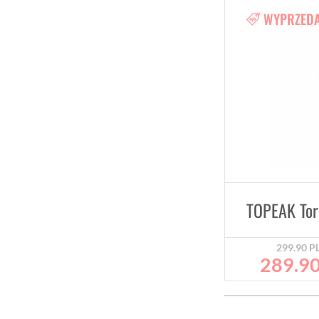
WYPRZED
299.90
P
289.9