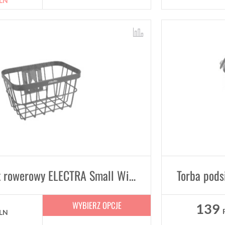
LN
Mały koszyk rowerowy ELECTRA Small Wired
WYBIERZ OPCJE
139
LN