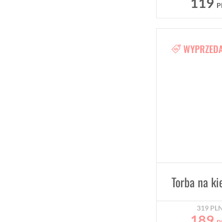
119
P
WYPRZED
319
PL
189