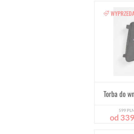
WYPRZED
599
PL
od
33