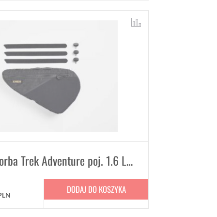
Trójkątna torba Trek Adventure poj. 1.6 L torba rowerowa na ramę
DODAJ DO KOSZYKA
PLN