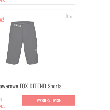
PLN
AŻ
Spodenki rowerowe FOX DEFEND Shorts Black
WYBIERZ OPCJE
N
PLN