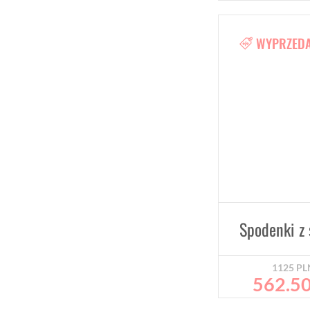
WYPRZED
1125
PL
562.5