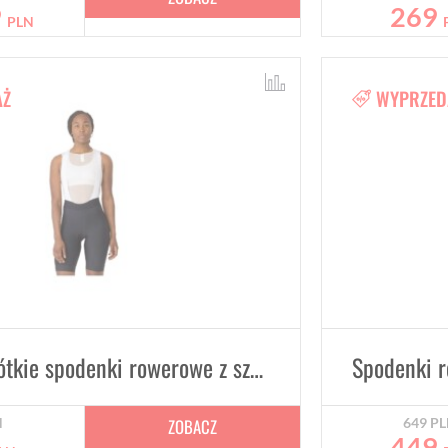
9
269
PLN
AŻ
WYPRZED
Damskie krótkie spodenki rowerowe z szelkami Rapha Core - różne kolory
ZOBACZ
N
649
PL
449