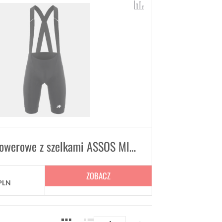
Spodenki rowerowe z szelkami ASSOS MILLE GT bib shorts S11
ZOBACZ
PLN