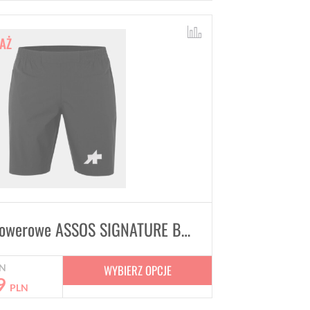
AŻ
Spodenki rowerowe ASSOS SIGNATURE Black
WYBIERZ OPCJE
N
9
PLN