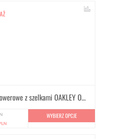
AŻ
Spodenki rowerowe z szelkami OAKLEY OFF GRID CARGO 2.0
WYBIERZ OPCJE
N
PLN