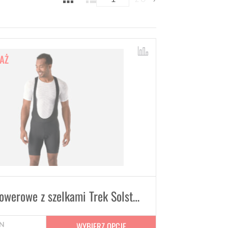
AŻ
Spodenki rowerowe z szelkami Trek Solstice - Czarne
WYBIERZ OPCJE
N