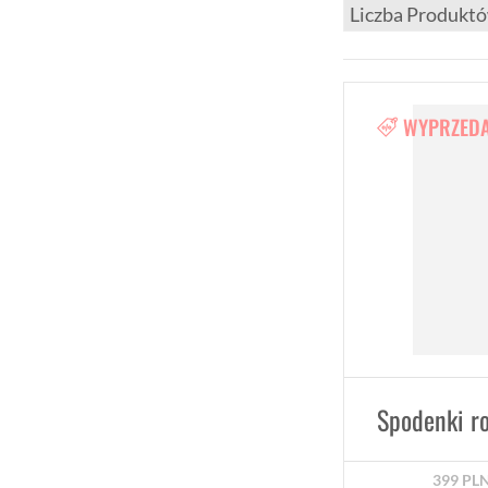
WYPRZED
399
PL