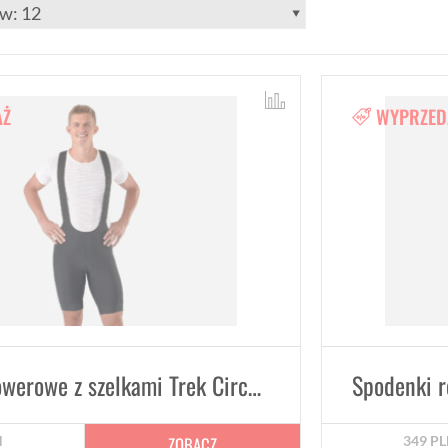
AŻ
WYPRZED
Spodenki rowerowe z szelkami Trek Circuit - Czarne
ZOBACZ
N
349
PL