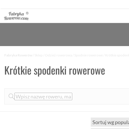
Fabryka Rowerów
/
Sklep
/
Odzież rowerowa
/
Spodnie rowerowe
/ Krótkie spoden
Krótkie spodenki rowerowe