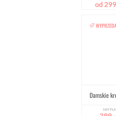
od
29
WYPRZED
589
PL
399