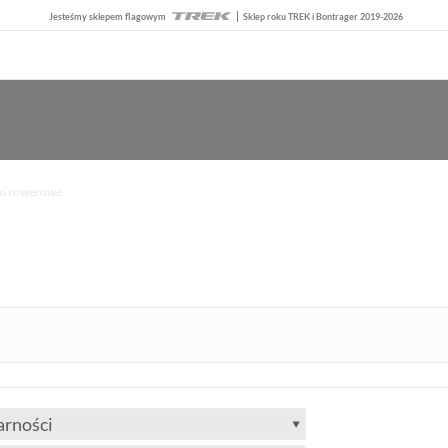
Jesteśmy sklepem flagowym
Sklep roku TREK i Bontrager 2019-2026
ki rowerowe