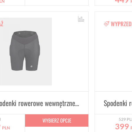
LN
AŻ
WYPRZED
Damskie spodenki rowerowe wewnętrzne z wkładką ASSOS TRAIL
WYBIERZ OPCJE
N
529
PL
9
399
PLN