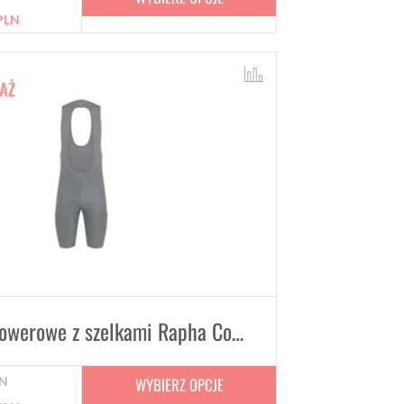
PLN
AŻ
Spodenki rowerowe z szelkami Rapha Core Cargo Czarne
WYBIERZ OPCJE
N