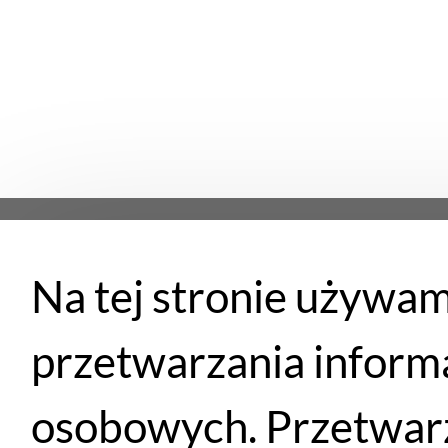
Na tej stronie używam
Płatności
przetwarzania inform
osobowych. Przetwarz
Santander
PayU
Płatność przy
Przelewem
eRaty
odbiorze