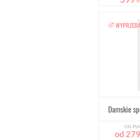
P
WYPRZED
535
PL
od
27