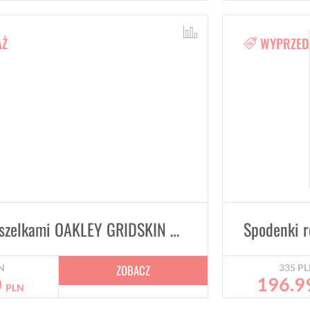
AŻ
WYPRZED
Spodenki z szelkami OAKLEY GRIDSKIN Bib Short Black
ZOBACZ
N
335
PL
0
196.9
PLN