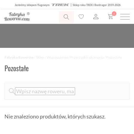
Jesteśmy sklepem flagowym
Sklep roku TREK i Bontrager 2019-2026
0
Fabryka Rowerów
/
Sklep
/
Wyposażenie
/
Przerzutki i akcesoria
/ Pozostałe
Pozostałe
Nie znaleziono produktów, których szukasz.