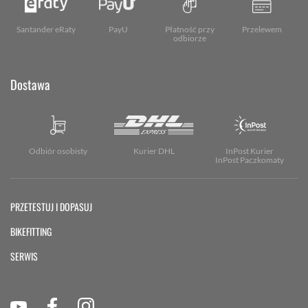
Santander eRaty
PayU
Płatność przy
Przelewem
odbiorze
Dostawa
Odbiór osobisty
Kurier DHL
InPost Kurier
InPost Paczkomaty
PRZETESTUJ I DOPASUJ
BIKEFITTING
SERWIS