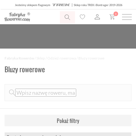
Jesteśmy sklepem flagowym
Sklep roku TREK i Bontrager 2019-2026
0
Fabryka Rowerów
/
Sklep
/
Odzież rowerowa
/ Bluzy rowerowe
Bluzy rowerowe
Pokaż filtry