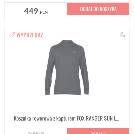
DODAJ DO KOSZYKA
449
PLN
WYPRZEDAŻ
Koszulka rowerowa z kapturem FOX RANGER SUN LS Jersey z długim rękawem Black
379
PLN