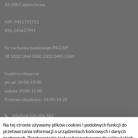
42-200 Częstochowa
NIP: 9491731751
IDS: 243617991
Nr rachunku bankowego PKO BP
08 1020 1664 0000 3302 0485 5500
Godziny otwarcia:
pn.-pt. 10:00-19:00
sobota 10:00-15:00
Przerwa obiadowa : 14:00-14:20
Infolinia 536 406 462
Na tej stronie używamy plików cookies i podobnych funkcji do
info@fabrykarowerow.com
przetwarzania informacji o urządzeniach końcowych i danych
Reklamacje
osobowych. Przetwarzanie jest wykorzystywane do celów takich