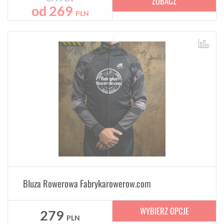
ZOBACZ
od
269
PLN
Bluza Rowerowa Fabrykarowerow.com
WYBIERZ OPCJE
279
PLN