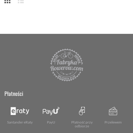
Płatności
Santander eRaty
PayU
Płatność przy
Przelewem
odbiorze