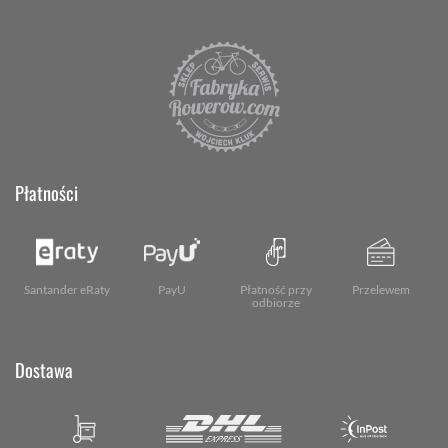
Płatności
Santander eRaty
PayU
Płatność przy
Przelewem
odbiorze
Dostawa