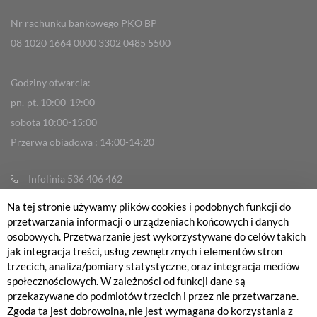
Nr rachunku bankowego PKO BP
08 1020 1664 0000 3302 0485 5500
Godziny otwarcia:
pn.-pt. 10:00-19:00
sobota 10:00-15:00
Przerwa obiadowa : 14:00-14:20
Infolinia 536 406 462
info@fabrykarowerow.com
Na tej stronie używamy plików cookies i podobnych funkcji do
przetwarzania informacji o urządzeniach końcowych i danych
Reklamacje
osobowych. Przetwarzanie jest wykorzystywane do celów takich
sklep@fabrykarowerow.com
jak integracja treści, usług zewnętrznych i elementów stron
trzecich, analiza/pomiary statystyczne, oraz integracja mediów
Serwis 505 700 393
społecznościowych. W zależności od funkcji dane są
serwis@fabrykarowerow.com
przekazywane do podmiotów trzecich i przez nie przetwarzane.
Bikefitting 451 159 109
Zgoda ta jest dobrowolna, nie jest wymagana do korzystania z