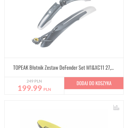
TOPEAK Błotnik Zestaw DeFender Set M1&XC11 27,5-29
249
PLN
DODAJ DO KOSZYKA
199.99
PLN