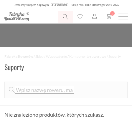
Jesteśmy sklepem flagowym
Sklep roku TREK i Bontrager 2019-2026
0
Fabryka Rowerów
/
Sklep
/
Wyposażenie
/
Komponenty rowerowe
/ Suporty
Suporty
Nie znaleziono produktów, których szukasz.