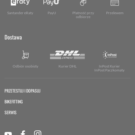
Santander eRaty
PayU
Płatność przy
Przelewem
odbiorze
Dostawa
Odbiór osobisty
Kurier DHL
InPost Kurier
InPost Paczkomaty
PRZETESTUJ I DOPASUJ
BIKEFITTING
SERWIS