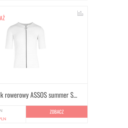
AŻ
Podkoszulek rowerowy ASSOS summer SS Skin Layer White
ZOBACZ
N
PLN