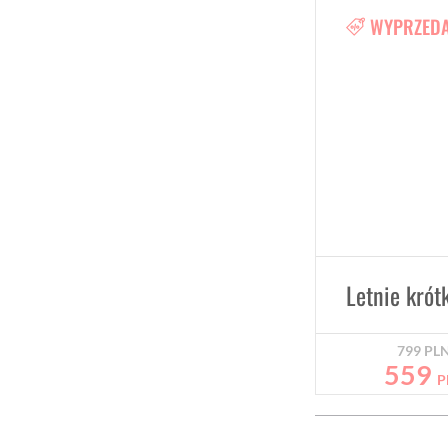
WYPRZED
799
PL
559
P