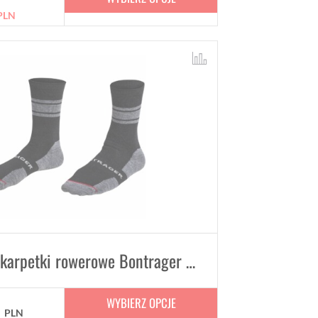
PLN
Wełniane skarpetki rowerowe Bontrager Race 13 cm
WYBIERZ OPCJE
0
PLN