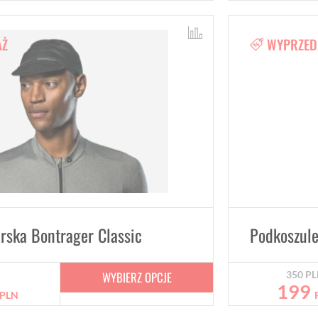
AŻ
WYPRZED
rska Bontrager Classic
WYBIERZ OPCJE
350
PL
199
PLN