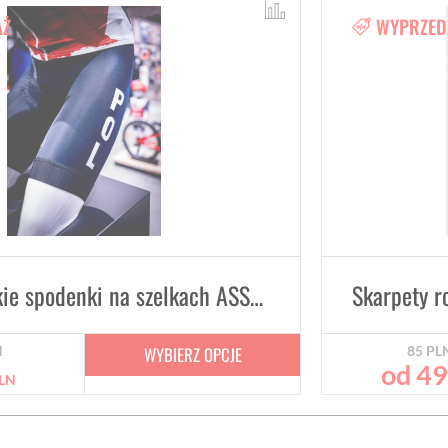
AŻ
WYPRZED
Letnie krótkie spodenki na szelkach ASSOS EQUIPE RS S9 KADRA POLSKI
WYBIERZ OPCJE
N
85
PL
od
4
LN