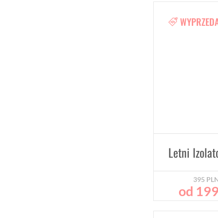
WYPRZED
395
PL
od
19