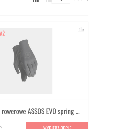
AŻ
Rękawiczki rowerowe ASSOS EVO spring fall Gloves Black Series
WYBIERZ OPCJE
N