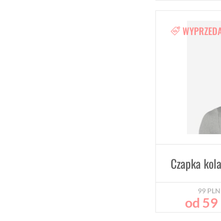
WYPRZED
Czapka kola
99
PLN
od
59