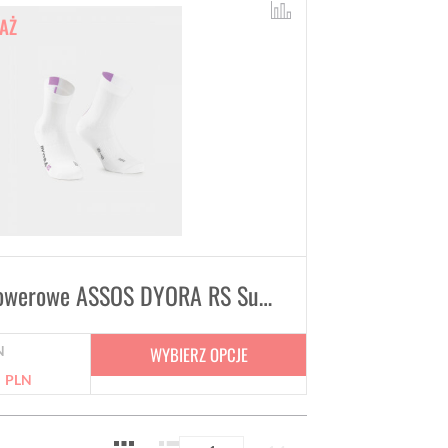
AŻ
Skarpety rowerowe ASSOS DYORA RS Summer Socks skarpetki na lato Unisex White
WYBIERZ OPCJE
N
9
PLN