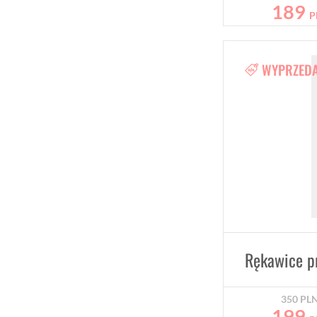
189
P
WYPRZED
350
PL
199