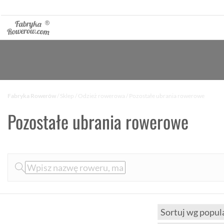
Fabryka Rowerów
/
Sklep
/
Odzież rowerowa
/ Pozostałe ubrania rowerowe
Pozostałe ubrania rowerowe