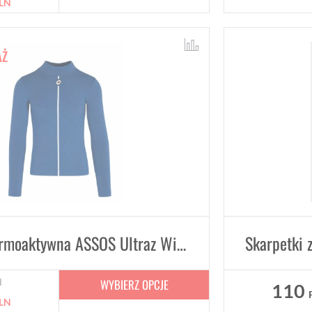
LN
AŻ
Koszulka termoaktywna ASSOS Ultraz Winter LS Skin Layer Blue zimowy izolator ciała
WYBIERZ OPCJE
N
110
LN