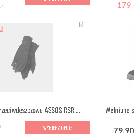
179
LN
AŻ
Rękawice przeciwdeszczowe ASSOS RSR THERMO RAIN SHELL Black Series Unisex
WYBIERZ OPCJE
N
79.9