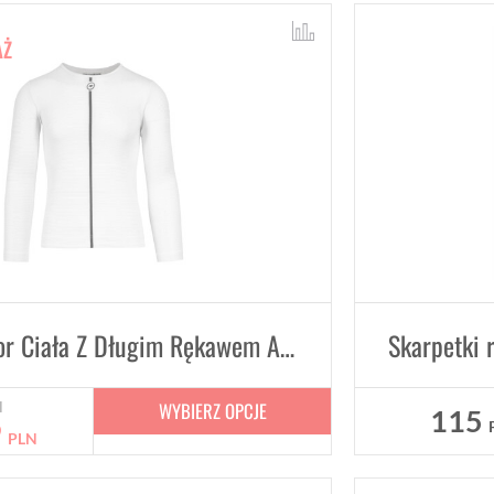
AŻ
Letni Izolator Ciała Z Długim Rękawem ASSOS
WYBIERZ OPCJE
N
115
9
PLN