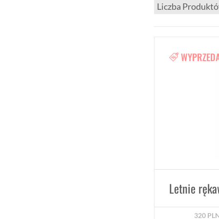
WYPRZED
320
PL