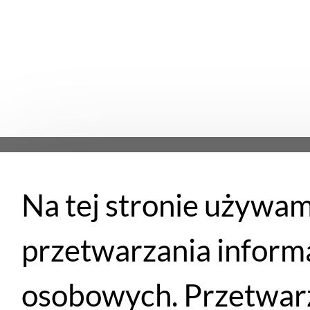
Na tej stronie używam
Płatności
przetwarzania inform
osobowych. Przetwarz
Santander
PayU
Płatność przy
Przelewem
eRaty
odbiorze