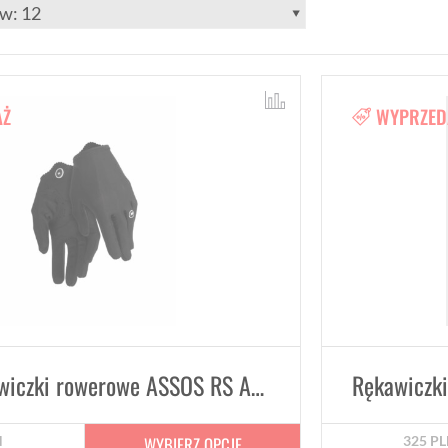
AŻ
WYPRZED
Letnie rękawiczki rowerowe ASSOS RS Aero FF
WYBIERZ OPCJE
N
325
PL