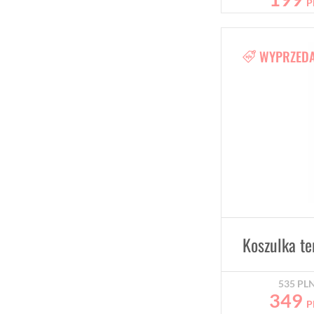
P
WYPRZED
535
PL
349
P