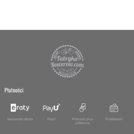
Płatności
Santander eRaty
PayU
Płatność przy
Przelewem
odbiorze