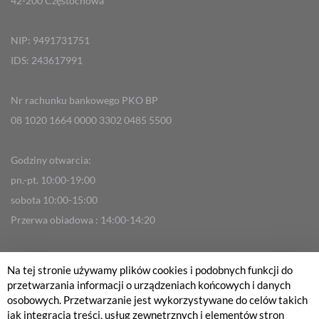
42-200 Częstochowa
NIP: 9491731751
IDS: 243617991
Nr rachunku bankowego PKO BP
08 1020 1664 0000 3302 0485 5500
Godziny otwarcia:
pn.-pt. 10:00-19:00
sobota 10:00-15:00
Przerwa obiadowa : 14:00-14:20
Infolinia 536 406 462
Na tej stronie używamy plików cookies i podobnych funkcji do
info@fabrykarowerow.com
przetwarzania informacji o urządzeniach końcowych i danych
osobowych. Przetwarzanie jest wykorzystywane do celów takich
Reklamacje
jak integracja treści, usług zewnętrznych i elementów stron