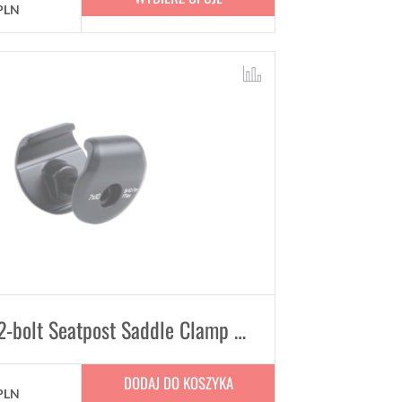
PLN
Trek Road 2-bolt Seatpost Saddle Clamp Ears
DODAJ DO KOSZYKA
PLN