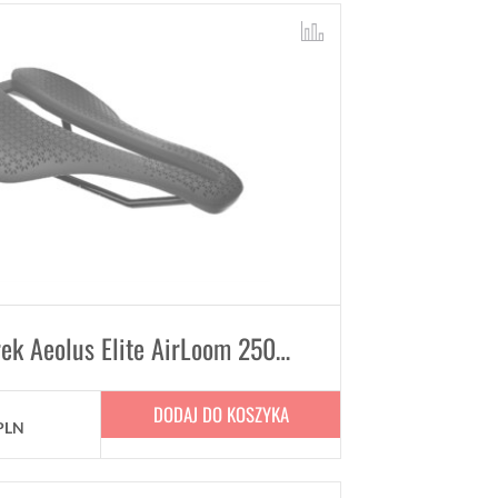
Siodełko Trek Aeolus Elite AirLoom 250mm x 145mm
DODAJ DO KOSZYKA
PLN