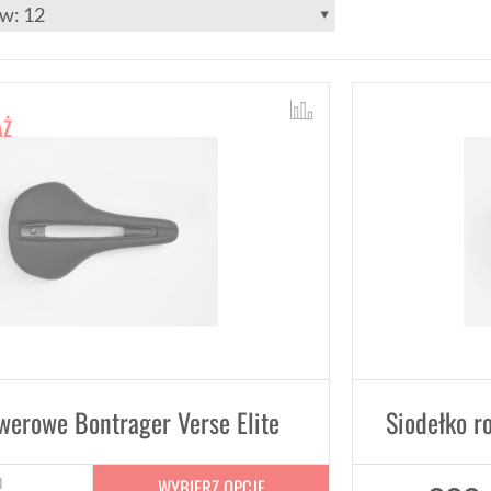
AŻ
werowe Bontrager Verse Elite
Siodełko r
WYBIERZ OPCJE
N