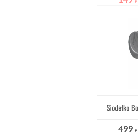
P
Siodełko Bo
499
P