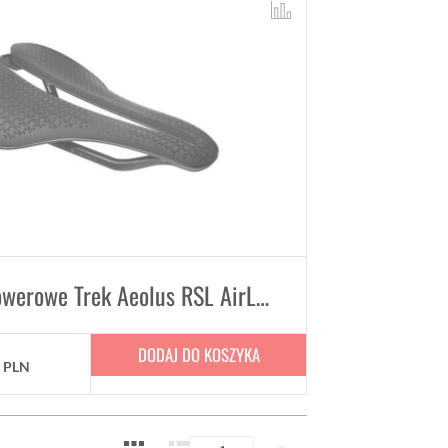
Siodełko rowerowe Trek Aeolus RSL AirLoom 250mm x 135mm
DODAJ DO KOSZYKA
9
PLN