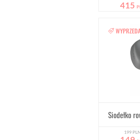
415
P
WYPRZED
Siodełko r
199
PL
149