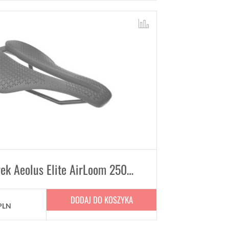
Siodełko Trek Aeolus Elite AirLoom 250mm x 135mm
DODAJ DO KOSZYKA
PLN