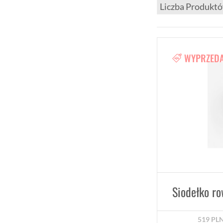
WYPRZED
Siodełko ro
519
PL