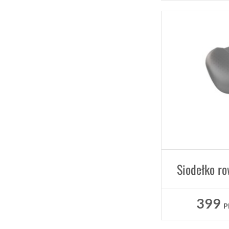
399
P