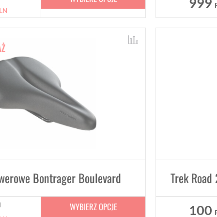
999
LN
AŻ
owerowe Bontrager Boulevard
WYBIERZ OPCJE
N
100