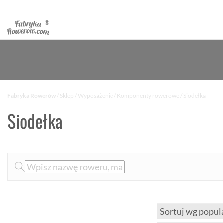
Fabryka Rowerów
/
Sklep
/
Wyposażenie
/
Komponenty rowerowe
/ Siodełka
Siodełka