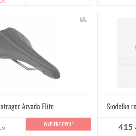
LN
ntrager Arvada Elite
Siodełko r
WYBIERZ OPCJE
415
LN