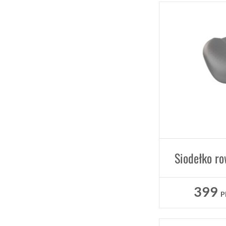
399
P