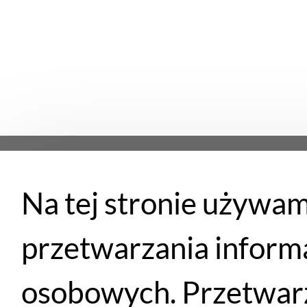
Na tej stronie używam
Płatności
przetwarzania inform
osobowych. Przetwarz
Santander
PayU
Płatność przy
Przelewem
eRaty
odbiorze