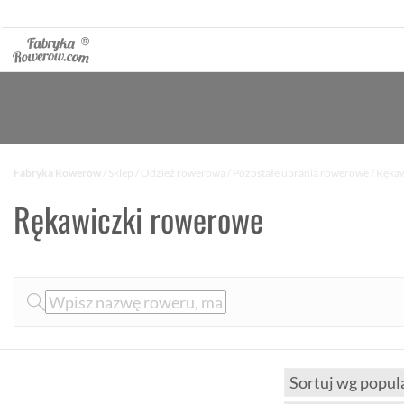
Fabryka Rowerów
/
Sklep
/
Odzież rowerowa
/
Pozostałe ubrania rowerowe
/ Ręka
Rękawiczki rowerowe