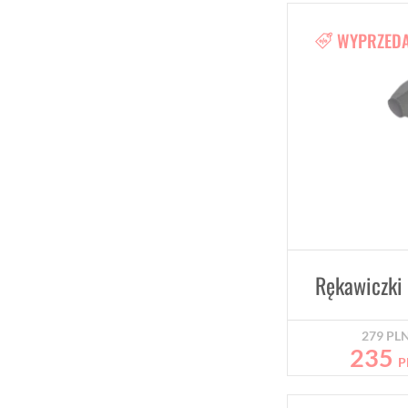
WYPRZED
279
PL
235
P