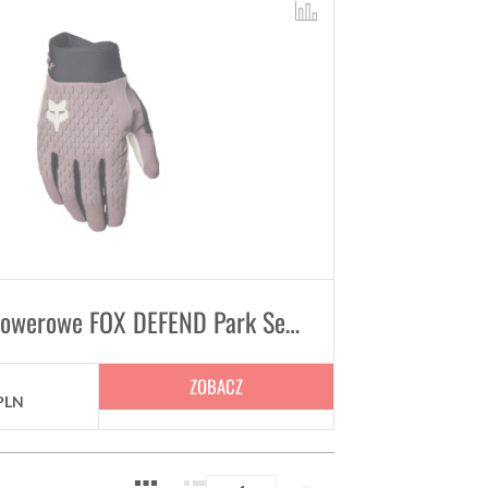
Rękawice rowerowe FOX DEFEND Park Se Purple Dusk rękawiczki
ZOBACZ
PLN