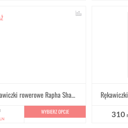
AŻ
Zimowe rękawiczki rowerowe Rapha Shadow Winter Cycling Gloves
WYBIERZ OPCJE
N
310
LN