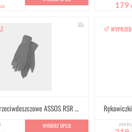
179
LN
AŻ
WYPRZED
Rękawice przeciwdeszczowe ASSOS RSR THERMO RAIN SHELL Black Series Unisex
WYBIERZ OPCJE
N
299
PL
219