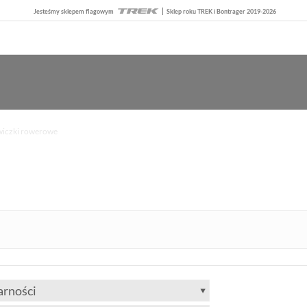
Jesteśmy sklepem flagowym
Sklep roku TREK i Bontrager 2019-2026
wiczki rowerowe