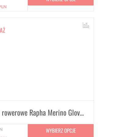
PLN
AŻ
Rękawiczki rowerowe Rapha Merino Gloves Unisex
WYBIERZ OPCJE
N