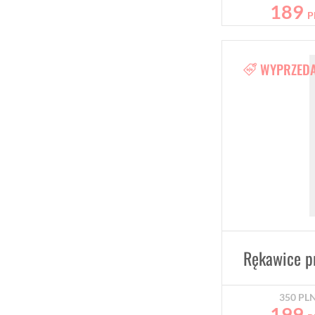
189
P
WYPRZED
350
PL
199