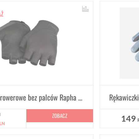
AŻ
Rękawiczki rowerowe bez palców Rapha Pro Team
Rękawiczki
ZOBACZ
N
149
LN