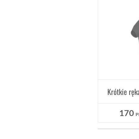
170
P