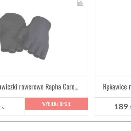
Krótkie rękawiczki rowerowe Rapha Core bez palców
WYBIERZ OPCJE
189
LN