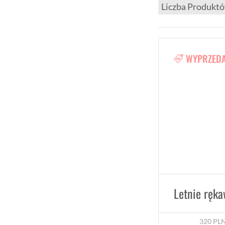
WYPRZED
320
PL