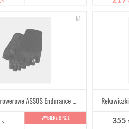
LN
Rękawiczki rowerowe ASSOS Endurance Gloves S11 Unisex
WYBIERZ OPCJE
355
LN