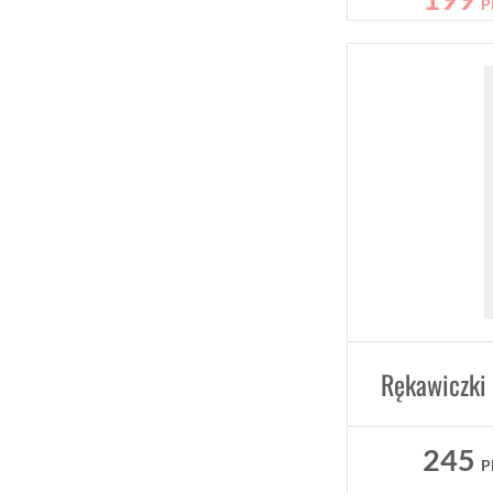
P
245
P