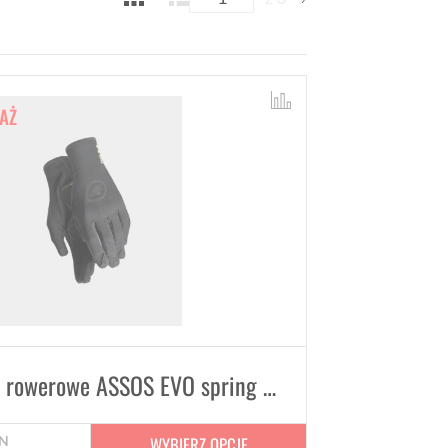
AŻ
Rękawiczki rowerowe ASSOS EVO spring fall Gloves Black Series
WYBIERZ OPCJE
N