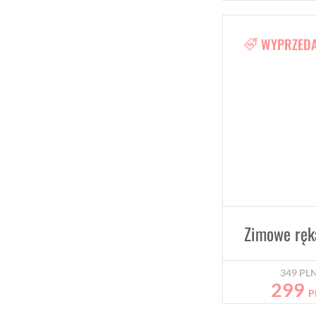
WYPRZED
349
PL
299
P