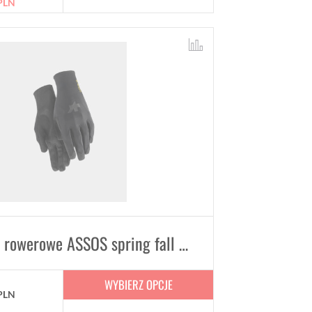
PLN
Rękawiczki rowerowe ASSOS spring fall GLOVES P1 rękawice Unisex
WYBIERZ OPCJE
PLN