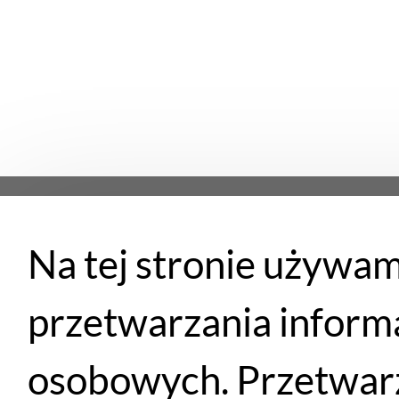
Na tej stronie używam
Płatności
przetwarzania inform
osobowych. Przetwarz
Santander
PayU
Płatność przy
Przelewem
eRaty
odbiorze