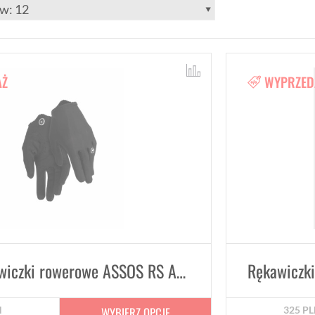
AŻ
WYPRZED
Letnie rękawiczki rowerowe ASSOS RS Aero FF
WYBIERZ OPCJE
N
325
PL