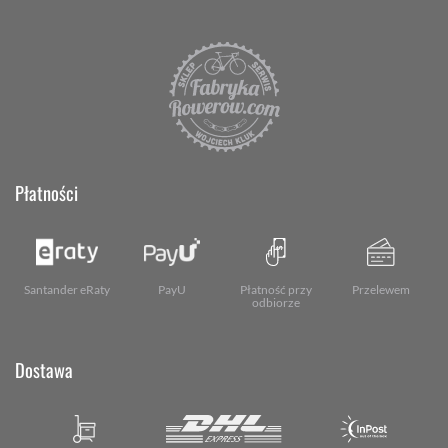
Płatności
Santander eRaty
PayU
Płatność przy
Przelewem
odbiorze
Dostawa