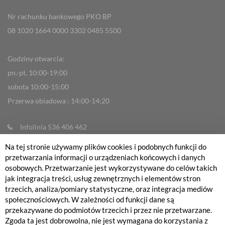
Nr rachunku bankowego PKO BP
08 1020 1664 0000 3302 0485 5500
Godziny otwarcia:
pn.-pt. 10:00-19:00
sobota 10:00-15:00
Przerwa obiadowa : 14:00-14:20
Infolinia 536 406 462
info@fabrykarowerow.com
Na tej stronie używamy plików cookies i podobnych funkcji do
przetwarzania informacji o urządzeniach końcowych i danych
Reklamacje
osobowych. Przetwarzanie jest wykorzystywane do celów takich
sklep@fabrykarowerow.com
jak integracja treści, usług zewnętrznych i elementów stron
trzecich, analiza/pomiary statystyczne, oraz integracja mediów
Serwis 505 700 393
społecznościowych. W zależności od funkcji dane są
serwis@fabrykarowerow.com
przekazywane do podmiotów trzecich i przez nie przetwarzane.
Bikefitting 451 159 109
Zgoda ta jest dobrowolna, nie jest wymagana do korzystania z