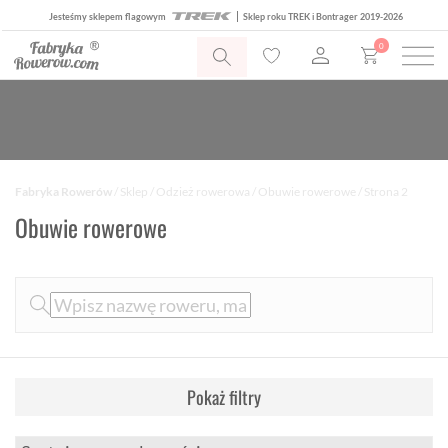
Jesteśmy sklepem flagowym
Sklep roku TREK i Bontrager 2019-2026
0
Fabryka Rowerów
/
Sklep
/
Odzież rowerowa
/
Obuwie rowerowe
/ Strona 2
Obuwie rowerowe
Pokaż filtry