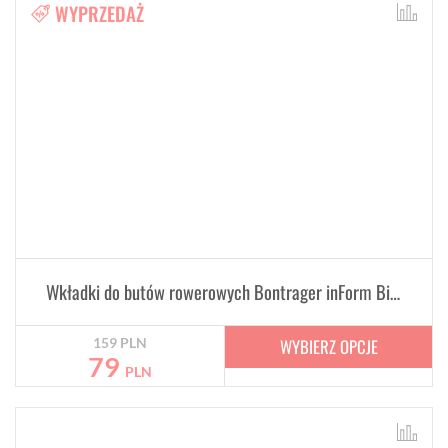
WYPRZEDAŻ
Wkładki do butów rowerowych Bontrager inForm BioDynamic wysoki łuk
WYBIERZ OPCJE
159
PLN
79
PLN