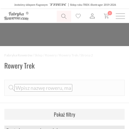
Jesteśmy sklepem flagowym
Sklep roku TREK i Bontrager 2019-2026
0
Fabryka Rowerów
/
Sklep
/
Rowery
/
Rowery Trek
/ Strona 2
Rowery Trek
Pokaż filtry