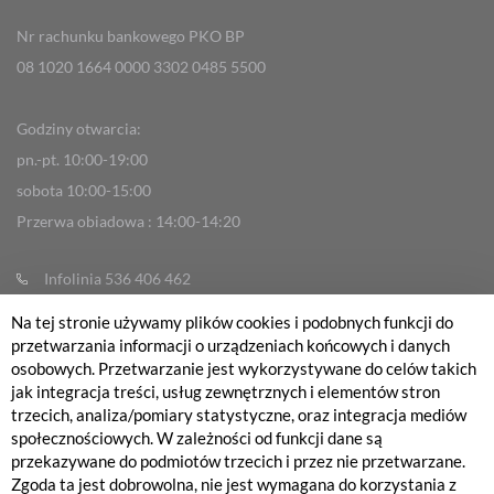
Nr rachunku bankowego PKO BP
08 1020 1664 0000 3302 0485 5500
Godziny otwarcia:
pn.-pt. 10:00-19:00
sobota 10:00-15:00
Przerwa obiadowa : 14:00-14:20
Infolinia 536 406 462
info@fabrykarowerow.com
Na tej stronie używamy plików cookies i podobnych funkcji do
przetwarzania informacji o urządzeniach końcowych i danych
Reklamacje
osobowych. Przetwarzanie jest wykorzystywane do celów takich
sklep@fabrykarowerow.com
jak integracja treści, usług zewnętrznych i elementów stron
trzecich, analiza/pomiary statystyczne, oraz integracja mediów
Serwis 505 700 393
społecznościowych. W zależności od funkcji dane są
serwis@fabrykarowerow.com
przekazywane do podmiotów trzecich i przez nie przetwarzane.
Bikefitting 451 159 109
Zgoda ta jest dobrowolna, nie jest wymagana do korzystania z