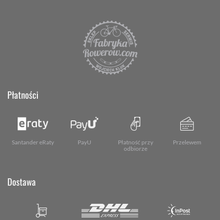
Płatności
Santander eRaty
PayU
Płatność przy
Przelewem
odbiorze
Dostawa