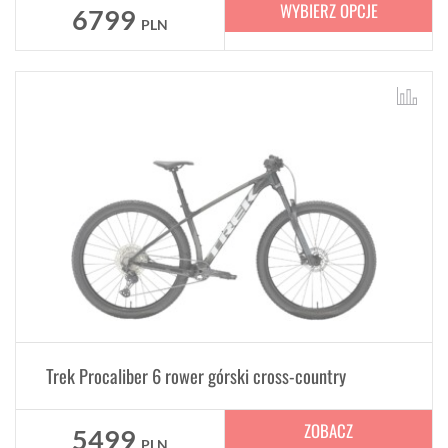
WYBIERZ OPCJE
6799
PLN
Trek Procaliber 6 rower górski cross-country
ZOBACZ
5499
PLN