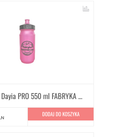
Bidon Tacx Dayia PRO 550 ml FABRYKA ROWERÓW water bottle magenta
DODAJ DO KOSZYKA
LN