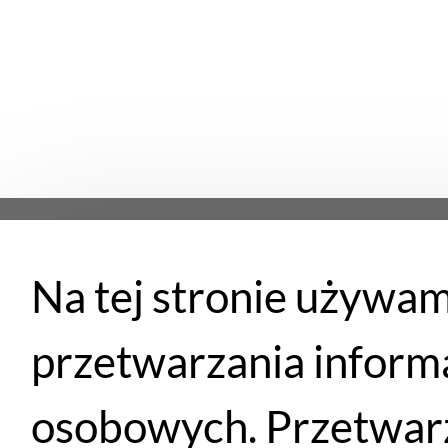
Na tej stronie używam
Płatności
przetwarzania inform
osobowych. Przetwarz
Santander
PayU
Płatność przy
Przelewem
eRaty
odbiorze