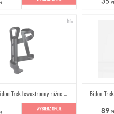
35
P
N
Koszyk na bidon Trek lewostronny różne kolory eco friendly
WYBIERZ OPCJE
89
P
N