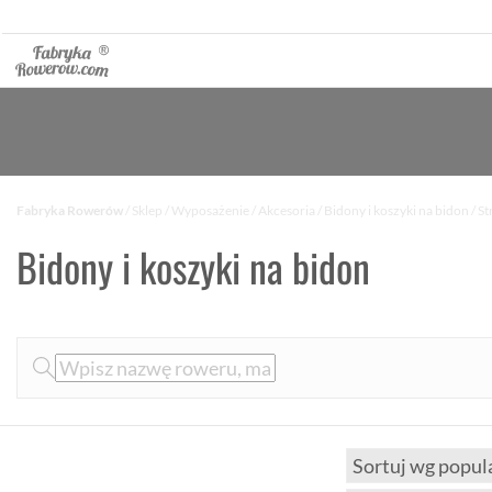
Fabryka Rowerów
/
Sklep
/
Wyposażenie
/
Akcesoria
/
Bidony i koszyki na bidon
/ St
Bidony i koszyki na bidon