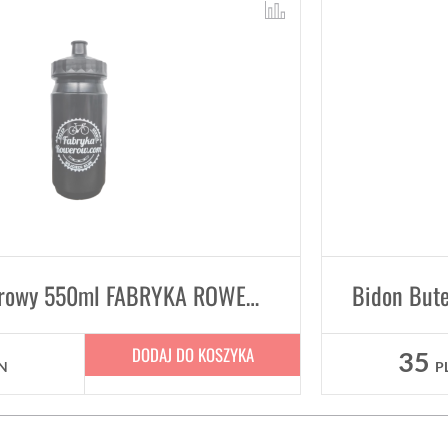
Bidon rowerowy 550ml FABRYKA ROWERÓW Dayia TACX PRO Black
DODAJ DO KOSZYKA
35
N
P