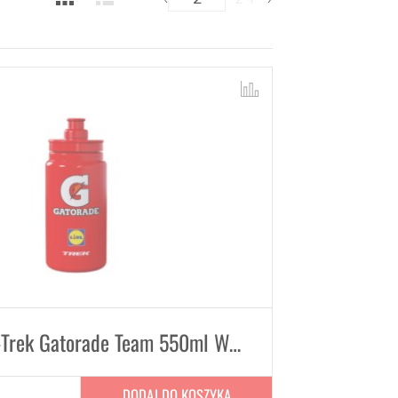
Bidon Lidl-Trek Gatorade Team 550ml Water Bottle
DODAJ DO KOSZYKA