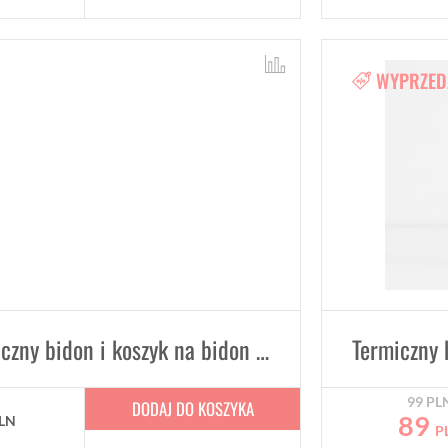
WYPRZED
Aerodynamiczny bidon i koszyk na bidon Trek RSL
Termiczny 
99
PL
DODAJ DO KOSZYKA
89
LN
P