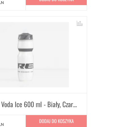
LN
Bidon Trek Voda Ice 600 ml - Biały, Czarny
DODAJ DO KOSZYKA
LN