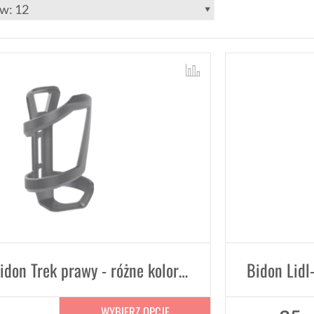
Koszyk na bidon Trek prawy - różne kolory (eco friendly)
WYBIERZ OPCJE