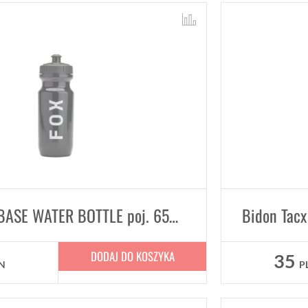
Bidon FOX BASE WATER BOTTLE poj. 650 ml Black
DODAJ DO KOSZYKA
35
N
P