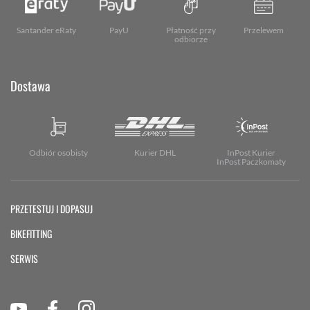
Santander eRaty
PayU
Płatność przy
Przelewem
odbiorze
Dostawa
Odbiór osobisty
Kurier DHL
InPost Kurier
InPost Paczkomaty
PRZETESTUJ I DOPASUJ
BIKEFITTING
SERWIS