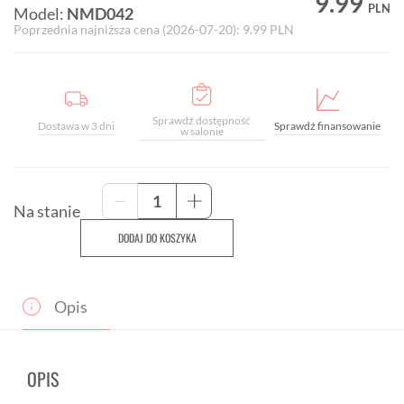
9.99
PLN
Model:
NMD042
Poprzednia najniższa cena (
2026-07-20
):
9.99
PLN
Sprawdź dostępność
Dostawa w 3 dni
Sprawdź finansowanie
w salonie
ilość
-
+
Baton
Na stanie
energetyczny
DODAJ DO KOSZYKA
Total
Energy
Fruit
Bar
Opis
NAMEDSPORT
35g
-
owocowy
OPIS