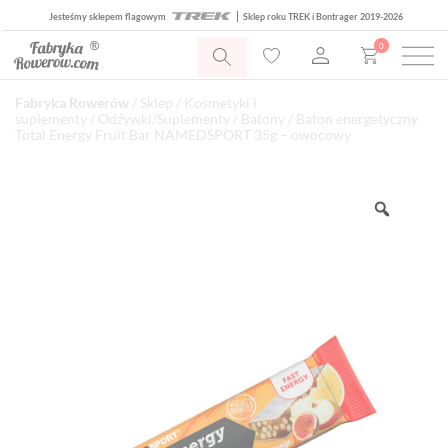
Jesteśmy sklepem flagowym
Sklep roku TREK i Bontrager 2019-2026
0
Fabryka Rowerów
/
Sklep
/
Kosmetyki i
suplementy
/
Odżywki/Suplementy
/
Batony
/ Baton energetyczny
Total Energy Fruit Bar NAMEDSPORT 35g – owocowy