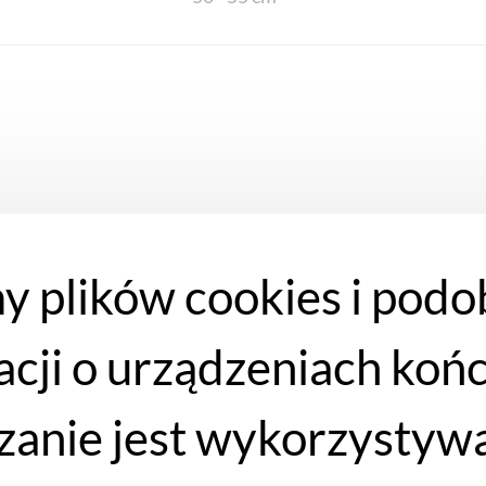
y plików cookies i podo
WYPRZEDAŻ
acji o urządzeniach koń
anie jest wykorzystywa