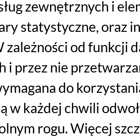
 usług zewnętrznych i e
iary statystyczne, oraz 
Kask FOX Dropframe PRO Grey Camo
 zależności od funkcji 
WYBIERZ OPCJE
899
PLN
od
769
PLN
 i przez nie przetwarzan
wymagana do korzystania
ją w każdej chwili odwo
lnym rogu. Więcej szcz
Dostawa