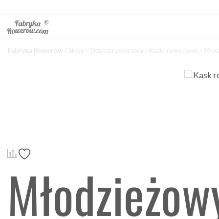
Fabryka Rowerów
/
Sklep
/
Odzież rowerowa
/
Kaski rowerowe
/ Młod
Młodzieżow