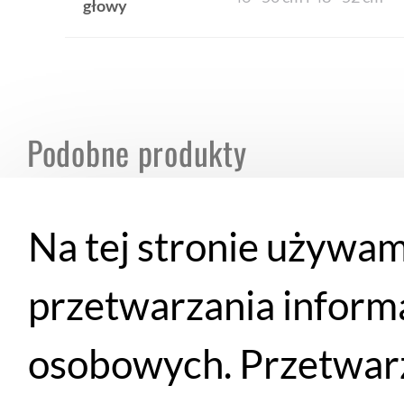
głowy
Podobne produkty
Na tej stronie używam
WYPRZEDAŻ
przetwarzania inform
osobowych. Przetwarz