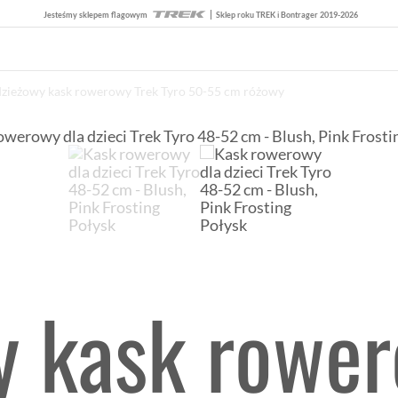
Jesteśmy sklepem flagowym
Sklep roku TREK i Bontrager 2019-2026
zieżowy kask rowerowy Trek Tyro 50-55 cm różowy
y kask rower