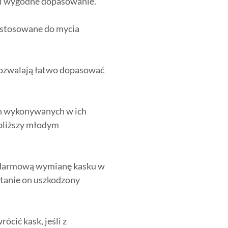
 i wygodne dopasowanie.
ystosowane do mycia
pozwalają łatwo dopasować
h wykonywanych w ich
 bliższy młodym
 darmową wymianę kasku w
stanie on uszkodzony
cić kask, jeśli z