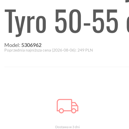
Tyro 50-55
Model:
5306962
Poprzednia najniższa cena (
2026-08-06
):
249
PLN
Dostawa w 3 dni