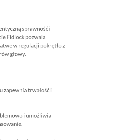
dentyczną sprawność i
cie Fidlock pozwala
łatwe w regulacji pokrętło z
rów głowy.
u zapewnia trwałość i
oblemowo i umożliwia
asowanie.