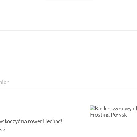
iar
 wskoczyć na rower i jechać!
ysk