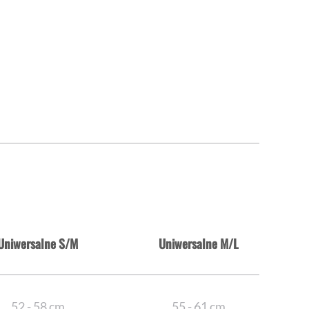
Uniwersalne S/M
Uniwersalne M/L
52 - 58 cm
55 - 61 cm