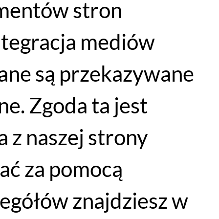
lementów stron
integracja mediów
Młodzieżowy kask rowerowy Bontrager Tyro 50-55 cm
dane są przekazywane
ZOBACZ
249
PLN
e. Zgoda ta jest
 z naszej strony
łać za pomocą
egółów znajdziesz w