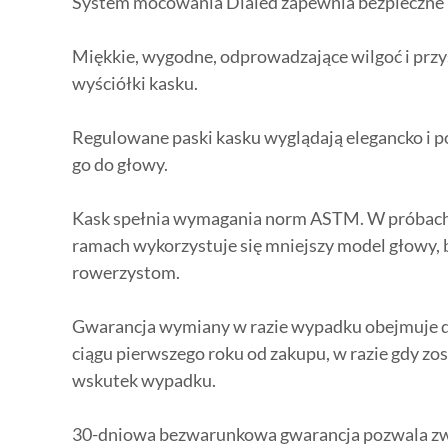
System mocowania Dialed zapewnia bezpieczne
Miękkie, wygodne, odprowadzające wilgoć i prz
wyściółki kasku.
Regulowane paski kasku wyglądają elegancko i 
go do głowy.
Kask spełnia wymagania norm ASTM. W próbac
ramach wykorzystuje się mniejszy model głowy,
rowerzystom.
Gwarancja wymiany w razie wypadku obejmuje
ciągu pierwszego roku od zakupu, w razie gdy zo
wskutek wypadku.
30-dniowa bezwarunkowa gwarancja pozwala zwró