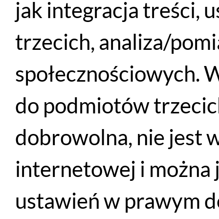
jak integracja treści,
trzecich, analiza/pom
Kask rowerowy ELECTRA Go! MIPS roz. L - Nardo Grey/ Połysk
społecznościowych. W
WYBIERZ OPCJE
549
PLN
165
PLN
do podmiotów trzecich
dobrowolna, nie jest 
internetowej i można 
ustawień w prawym do
Płatności