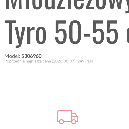
Tyro 50-55 
Model:
5306960
Poprzednia najniższa cena (
2026-08-07
):
249
PLN