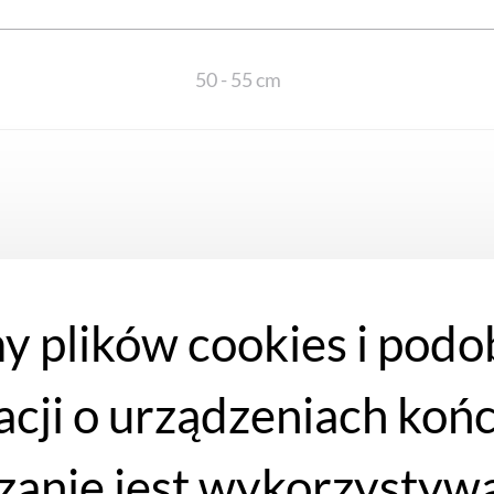
50 - 55 cm
y plików cookies i podo
WYPRZEDAŻ
acji o urządzeniach koń
anie jest wykorzystywa