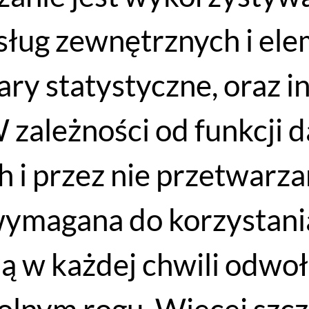
 usług zewnętrznych i e
iary statystyczne, oraz 
Kask rowerowy ELECTRA EBC 3000 Lifestyle
 zależności od funkcji 
WYBIERZ OPCJE
 i przez nie przetwarzan
299
PLN
167
PLN
wymagana do korzystania
ją w każdej chwili odwo