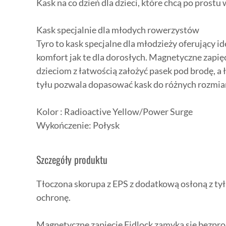
Kask na co dzień dla dzieci, które chcą po prostu
Kask specjalnie dla młodych rowerzystów
Tyro to kask specjalne dla młodzieży oferujący i
komfort jak te dla dorosłych. Magnetyczne zapię
dzieciom z łatwością założyć pasek pod brodę, a 
tyłu pozwala dopasować kask do różnych rozmia
Kolor : Radioactive Yellow/Power Surge
Wykończenie: Połysk
Szczegóły produktu
Tłoczona skorupa z EPS z dodatkową osłoną z tył
ochronę.
Magnetyczne zapięcie Fidlock zamyka się bezpr