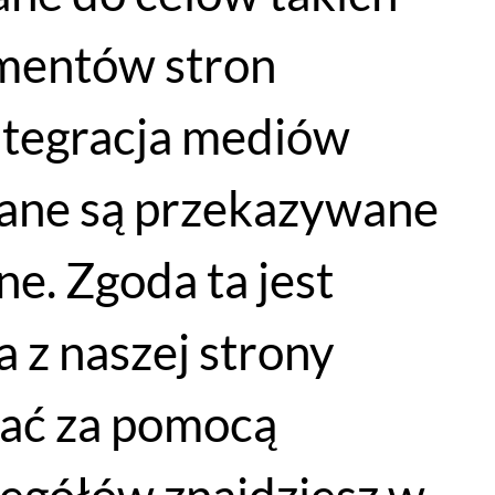
lementów stron
integracja mediów
Kask rowerowy FOX Dropframe PRO Runn Ce Indigo
dane są przekazywane
WYBIERZ OPCJE
e. Zgoda ta jest
1399
PLN
od
849
PLN
 z naszej strony
łać za pomocą