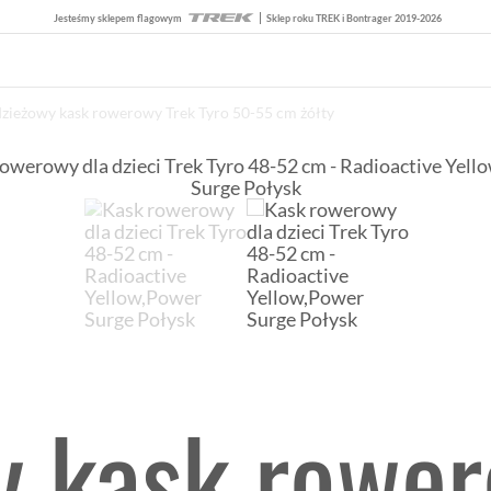
Jesteśmy sklepem flagowym
Sklep roku TREK i Bontrager 2019-2026
zieżowy kask rowerowy Trek Tyro 50-55 cm żółty
y kask rower