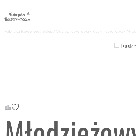
Fabryka Rowerów
/
Sklep
/
Odzież rowerowa
/
Kaski rowerowe
/ Młod
Młodzieżow