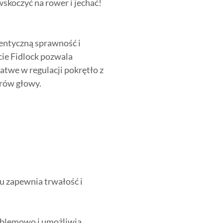
 wskoczyć na rower i jechać!
dentyczną sprawność i
cie Fidlock pozwala
łatwe w regulacji pokrętło z
rów głowy.
u zapewnia trwałość i
oblemowo i umożliwia