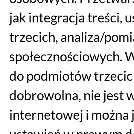
jak integracja treści,
trzecich, analiza/pom
Kask rowerowy Bontrager Quantum MIPS roz. L - Biały Matowy
społecznościowych. W
WYBIERZ OPCJE
do podmiotów trzecich
579
PLN
320
PLN
dobrowolna, nie jest 
internetowej i można 