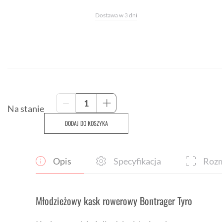
Dostawa w 3 dni
ilość
-
+
Młodzieżowy
Na stanie
kask
DODAJ DO KOSZYKA
rowerowy
Trek
Tyro
50-
Opis
Specyfikacja
Rozm
55
cm
żółty
Młodzieżowy kask rowerowy Bontrager Tyro