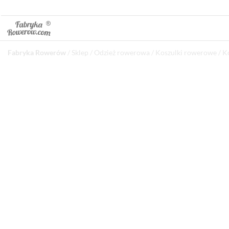
Fabryka Rowerów
/
Sklep
/
Odzież rowerowa
/
Koszulki rowerowe
/
K