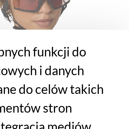
bnych funkcji do
cowych i danych
ne do celów takich
lementów stron
integracja mediów