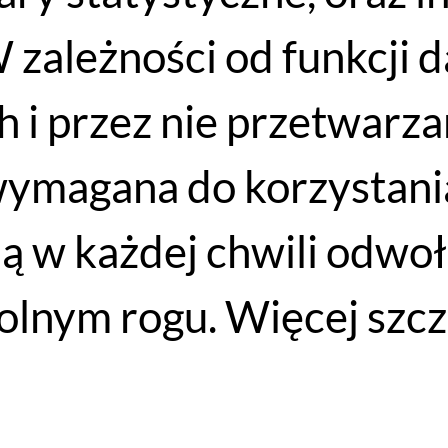
oszulka MTB łącząca
yl idealny do jazdy w
 zależności od funkcji 
 i przez nie przetwarzan
wymagana do korzystania
ją w każdej chwili odwo
lnym rogu. Więcej szcz