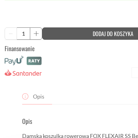
ilość
DODAJ DO KOSZYKA
-
+
Damska
koszulka
Finansowanie
rowerowa
FOX
FLEXAIR
SS
Berry
Opis
Opis
Damska koszulka rowerowa FOX FLEXAIR SS Ber