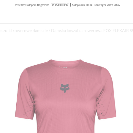
Jesteśmy sklepem flagowym
Sklep roku TREK i Bontrager 2019-2026
oszulki rowerowe damskie
/ Damska koszulka rowerowa FOX FLEXAIR SS