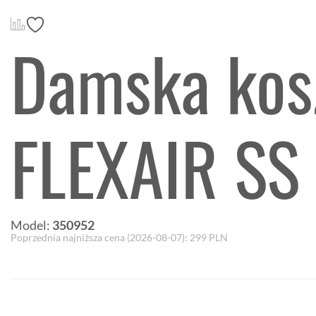
Damska kos
FLEXAIR SS
Model:
350952
Poprzednia najniższa cena (
2026-08-07
):
299
PLN