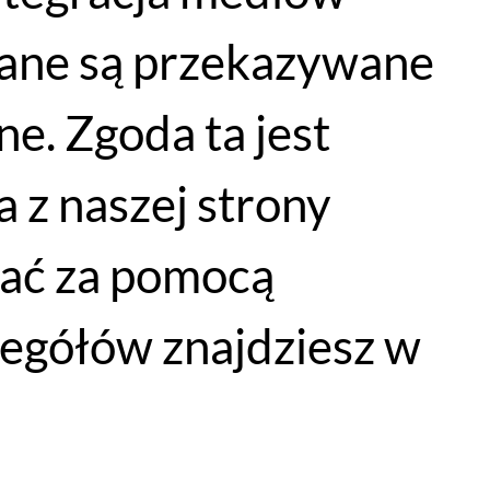
dane są przekazywane
e. Zgoda ta jest
 z naszej strony
łać za pomocą
egółów znajdziesz w
WYPRZEDAŻ