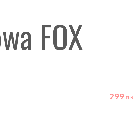
owa FOX
299
PLN