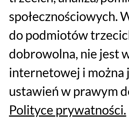
FOX FLEXAIR SS Berry to nowoczesna damska k
techniczne właściwości, lekkość oraz sportowy st
społecznościowych. W
terenie.
do podmiotów trzecich
dobrowolna, nie jest 
Podobne produkty
internetowej i można 
ustawień w prawym do
Polityce prywatności.