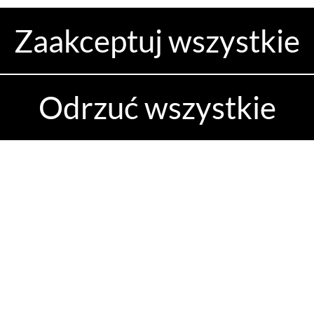
Zaakceptuj wszystkie
Spodnie kolarskie z szelkami Softshell Bontrager Velocis
Odrzuć wszystkie
WYBIERZ OPCJE
749.99
PLN