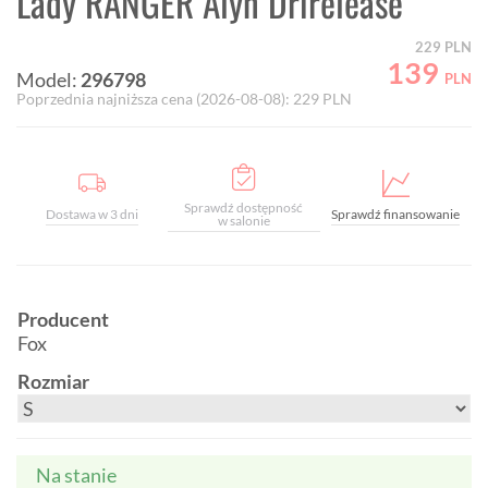
Lady RANGER Alyn Drirelease
229
PLN
139
Model:
296798
PLN
Poprzednia najniższa cena (
2026-08-08
):
229
PLN
Sprawdź dostępność
Dostawa w 3 dni
Sprawdź finansowanie
w salonie
Producent
Fox
Rozmiar
Na stanie