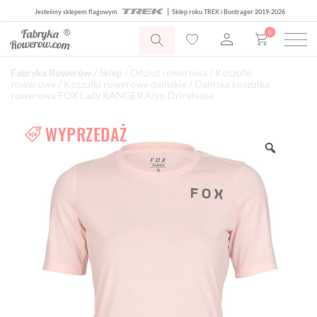
Jesteśmy sklepem flagowym
Sklep roku TREK i Bontrager 2019-2026
0
Fabryka Rowerów
/
Sklep
/
Odzież rowerowa
/
Koszulki
rowerowe
/
Koszulki rowerowe damskie
/ Damska koszulka
rowerowa FOX Lady RANGER Alyn Drirelease
WYPRZEDAŻ