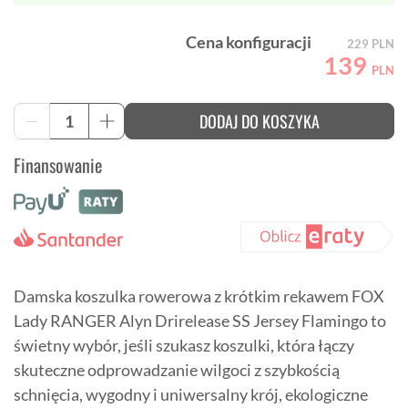
Cena konfiguracji
229
PLN
139
PLN
ilość
DODAJ DO KOSZYKA
-
+
Damska
koszulka
Finansowanie
rowerowa
FOX
Lady
RANGER
Alyn
Drirelease
Damska koszulka rowerowa z krótkim rekawem FOX
Lady RANGER Alyn Drirelease SS Jersey Flamingo to
świetny wybór, jeśli szukasz koszulki, która łączy
skuteczne odprowadzanie wilgoci z szybkością
schnięcia, wygodny i uniwersalny krój, ekologiczne