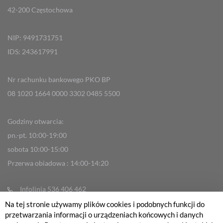
42-200 Częstochowa
NIP: 9491731751
IDS: 243617991
Nr rachunku bankowego PKO BP
08 1020 1664 0000 3302 0485 5500
Godziny otwarcia:
pn.-pt. 10:00-19:00
sobota 10:00-15:00
Przerwa obiadowa : 14:00-14:20
Infolinia 536 406 462
Na tej stronie używamy plików cookies i podobnych funkcji do
info@fabrykarowerow.com
przetwarzania informacji o urządzeniach końcowych i danych
Reklamacje