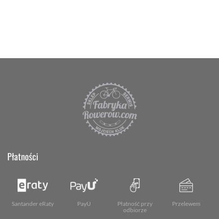
Płatności
Santander eRaty
PayU
Płatność przy
Przelewem
odbiorze