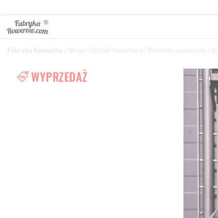
Fabryka Rowerów
/
Sklep
/
Odzież rowerowa
/
Koszulki rowerowe
/
K
WYPRZEDAŻ