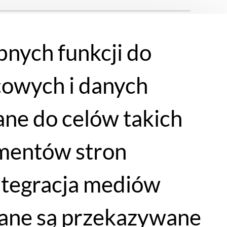
145 - 160 cm
bnych funkcji do
155 - 168 cm
cowych i danych
155 - 168 cm
ne do celów takich
168 - 180 cm
lementów stron
171 - 185 cm
integracja mediów
dane są przekazywane