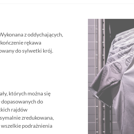
 Wykonana z oddychających,
ykończenie rękawa
wany do sylwetki krój.
ły, których można się
le dopasowanych do
ckich rajdów
ksymalnie zredukowana,
c wszelkie podrażnienia