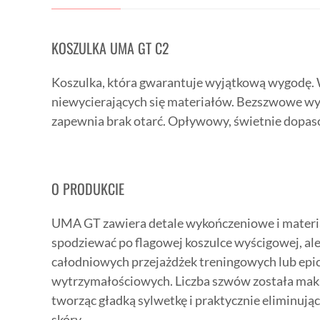
KOSZULKA UMA GT C2
Koszulka, która gwarantuje wyjątkową wygodę.
niewycierających się materiałów. Bezszwowe w
zapewnia brak otarć. Opływowy, świetnie dopaso
O PRODUKCIE
UMA GT zawiera detale wykończeniowe i materia
spodziewać po flagowej koszulce wyścigowej, a
całodniowych przejażdżek treningowych lub epi
wytrzymałościowych. Liczba szwów została ma
tworząc gładką sylwetkę i praktycznie eliminują
skóry.