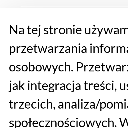
XS
7
Na tej stronie używam
S
8
przetwarzania inform
M
8
osobowych. Przetwarz
L
96
jak integracja treści,
XL
104
trzecich, analiza/pom
społecznościowych. W