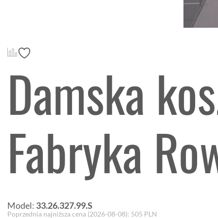
Damska kos
Fabryka Ro
Model:
33.26.327.99.S
Poprzednia najniższa cena (
2026-08-08
):
505
PLN