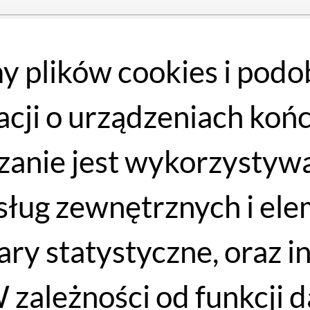
7 - 82 cm
y plików cookies i podo
3 - 88 cm
acji o urządzeniach koń
9 - 95 cm
anie jest wykorzystywa
 - 103 cm
 usług zewnętrznych i e
 - 111 cm
iary statystyczne, oraz 
 zależności od funkcji 