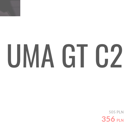
S UMA GT C2
505
PLN
356
PLN