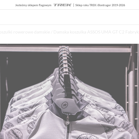
Jesteśmy sklepem flagowym
Sklep roku TREK i Bontrager 2019-2026
oszulki rowerowe damskie
/ Damska koszulka ASSOS UMA GT C2 Fabry