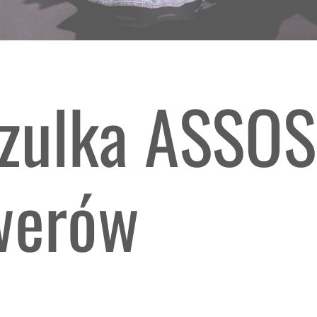
zulka ASSO
werów