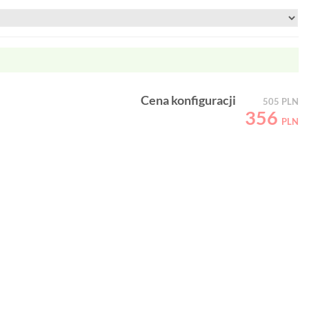
Cena konfiguracji
505
PLN
356
PLN