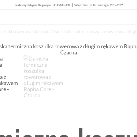
Jesteśmy sklepem flagowym
Sklep roku TREK i Bontrager 2019-2026
oszulki rowerowe damskie
/ Damska termiczna koszulka rowerowa długi