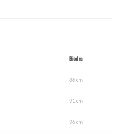
Biodra
86 cm
91 cm
96 cm