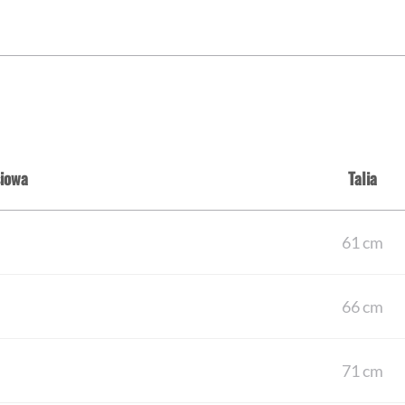
siowa
Talia
61 cm
66 cm
71 cm