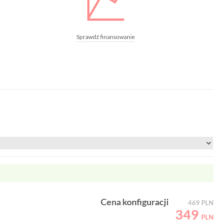
Sprawdź finansowanie
Cena konfiguracji
469
PLN
349
PLN