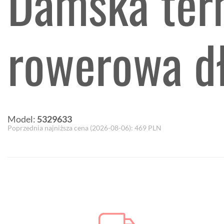
Damska ter
rowerowa d
Model:
5329633
Poprzednia najniższa cena (
2026-08-06
):
469
PLN