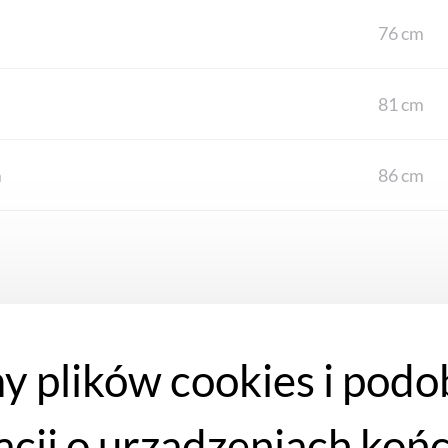
76 cm
81 cm
m
86 cm
y plików cookies i podo
acji o urządzeniach koń