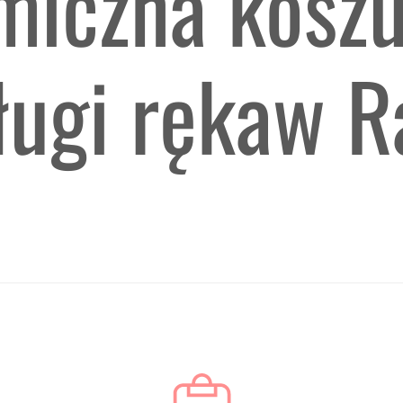
miczna koszu
ługi rękaw R