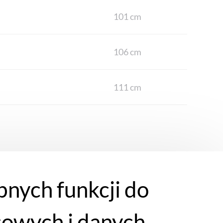
101 cm
106 cm
111 cm
bnych funkcji do
cowych i danych