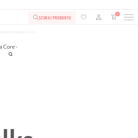
0
SZUKAJ PRODUKTU
 rękaw Rapha Core