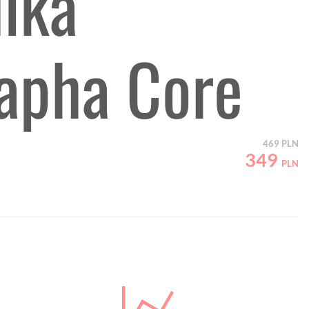
lka
apha Core
469
PLN
349
PLN