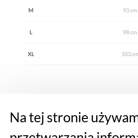
M
93 cm
L
98 cm
XL
103 c
Podobne produkty
Na tej stronie używam
przetwarzania inform