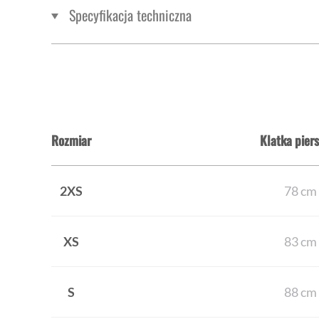
Specyfikacja techniczna
Rozmiar
Klatka pier
2XS
78 cm
XS
83 cm
S
88 cm