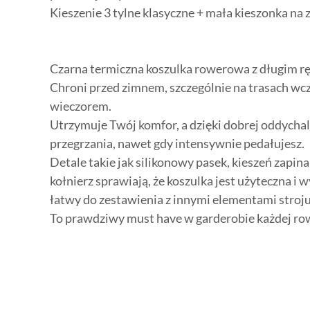
Kieszenie 3 tylne klasyczne + mała kieszonka na
Czarna termiczna koszulka rowerowa z długim r
Chroni przed zimnem, szczególnie na trasach w
wieczorem.
Utrzymuje Twój komfor, a dzięki dobrej oddychal
przegrzania, nawet gdy intensywnie pedałujesz.
Detale takie jak silikonowy pasek, kieszeń zapi
kołnierz sprawiają, że koszulka jest użyteczna i 
łatwy do zestawienia z innymi elementami stroju
To prawdziwy must have w garderobie każdej ro