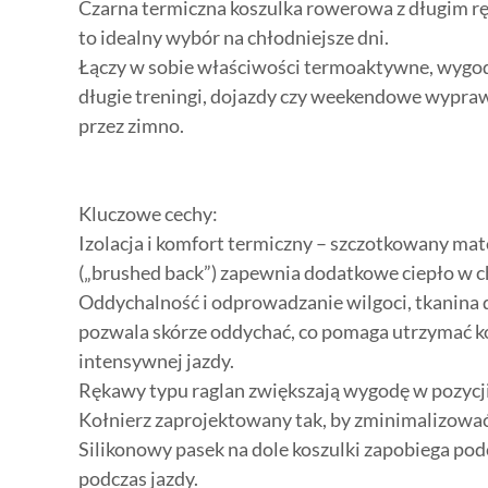
Czarna termiczna koszulka rowerowa z długim r
to idealny wybór na chłodniejsze dni.
Łączy w sobie właściwości termoaktywne, wygodę
długie treningi, dojazdy czy weekendowe wypraw
przez zimno.
Kluczowe cechy:
Izolacja i komfort termiczny – szczotkowany mate
(„brushed back”) zapewnia dodatkowe ciepło w c
Oddychalność i odprowadzanie wilgoci, tkanina d
pozwala skórze oddychać, co pomaga utrzymać 
intensywnej jazdy.
Rękawy typu raglan zwiększają wygodę w pozycj
Kołnierz zaprojektowany tak, by zminimalizować 
Silikonowy pasek na dole koszulki zapobiega podc
podczas jazdy.