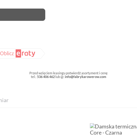
Przed wzięciem leasingu potwierdź asortyment i cenę
tel.:
536 406 462
lub @:
info@fabrykarowerow.com
iar