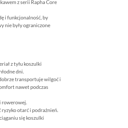
ękawem z serii Rapha Core
 i funkcjonalność, by
y nie były ograniczone
riał z tyłu koszulki
hłodne dni.
obrze transportuje wilgoć i
komfort nawet podczas
i rowerowej.
ryzyko otarć i podrażnień.
iąganiu się koszulki