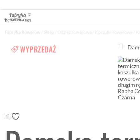
Fabryka Rowerów
/
Sklep
/
Odzież rowerowa
/
Koszulki rowerowe
/
K
WYPRZEDAŻ