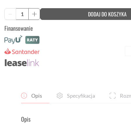
ilość
DODAJ DO KOSZYKA
-
+
Damska
termiczna
Finansowanie
koszulka
rowerowa
długi
rękaw
Rapha
Core
Opis
Specyfikacja
Rozm
Opis