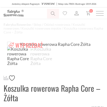
Jesteśmy sklepem flagowym
Sklep roku TREK i Bontrager 2019-2026
0
Fabryka Rowerów
/
Sklep
/
Odzież rowerowa
/
Koszulki
rowerowe
/
Koszulki rowerowe męskie
/ Koszulka rowerowa Rapha
Core – Żółta
WYPRZEDAŻ
Koszulka rowerowa Rapha Core –
Żółta