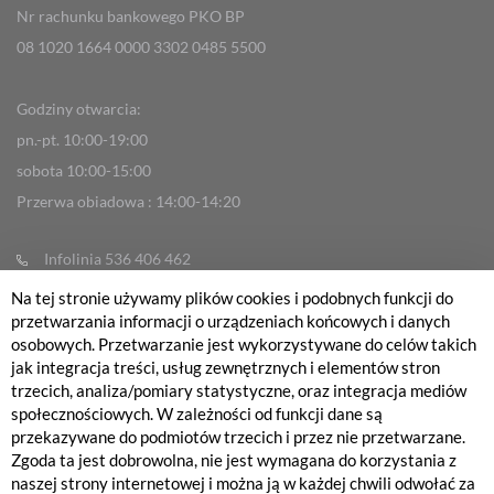
Nr rachunku bankowego PKO BP
08 1020 1664 0000 3302 0485 5500
Godziny otwarcia:
pn.-pt. 10:00-19:00
sobota 10:00-15:00
Przerwa obiadowa : 14:00-14:20
Infolinia 536 406 462
info@fabrykarowerow.com
Na tej stronie używamy plików cookies i podobnych funkcji do
przetwarzania informacji o urządzeniach końcowych i danych
Reklamacje
osobowych. Przetwarzanie jest wykorzystywane do celów takich
sklep@fabrykarowerow.com
jak integracja treści, usług zewnętrznych i elementów stron
trzecich, analiza/pomiary statystyczne, oraz integracja mediów
Serwis 505 700 393
społecznościowych. W zależności od funkcji dane są
serwis@fabrykarowerow.com
przekazywane do podmiotów trzecich i przez nie przetwarzane.
Zgoda ta jest dobrowolna, nie jest wymagana do korzystania z
Bikefitting 451 159 109
naszej strony internetowej i można ją w każdej chwili odwołać za