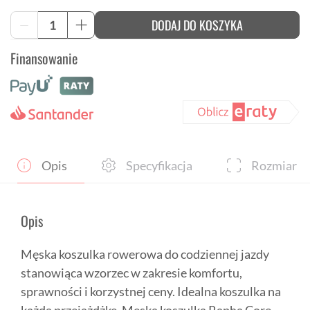
ilość
DODAJ DO KOSZYKA
-
+
Koszulka
rowerowa
Finansowanie
Rapha
Core
-
Żółta
Opis
Specyfikacja
Rozmiar
Opis
Męska koszulka rowerowa do codziennej jazdy
stanowiąca wzorzec w zakresie komfortu,
sprawności i korzystnej ceny. Idealna koszulka na