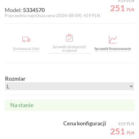
419
PLN
251
Model:
5334570
PLN
Poprzednia najniższa cena (
2026-08-09
):
419
PLN
Sprawdź dostępność
Dostawa w 3 dni
Sprawdź finansowanie
w salonie
Rozmiar
Na stanie
Cena konfiguracji
419
PLN
251
PLN