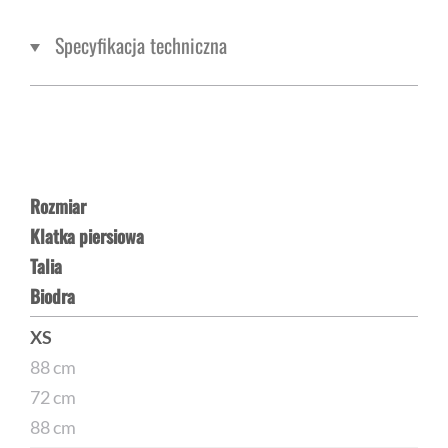
Specyfikacja techniczna
Rozmiar
Klatka piersiowa
Talia
Biodra
XS
88 cm
72 cm
88 cm