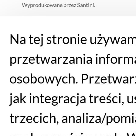
Wyprodukowane przez Santini.
Oddychające, odprowadzające wilgoć materiały 
temperaturach i przy różnym wysiłku.
Na tej stronie używam
Wszechstronne zastosowanie – do okrycia głowy 
przetwarzania inform
osobowych. Przetwarz
Podobne produkty
jak integracja treści,
trzecich, analiza/pom
WYPRZEDAŻ