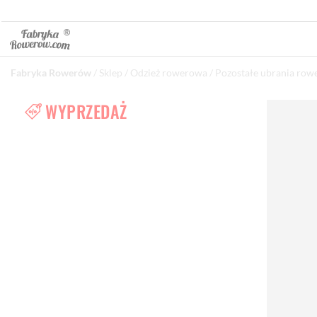
Fabryka Rowerów
/
Sklep
/
Odzież rowerowa
/
Pozostałe ubrania ro
WYPRZEDAŻ