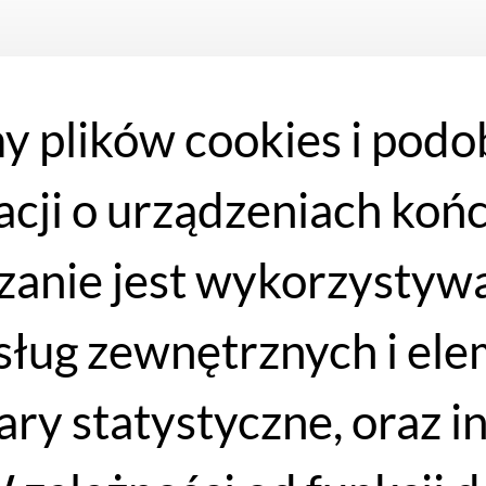
sprawdzą się w różnych
y plików cookies i podo
lub szyi.
acji o urządzeniach koń
anie jest wykorzystywa
 usług zewnętrznych i e
iary statystyczne, oraz 