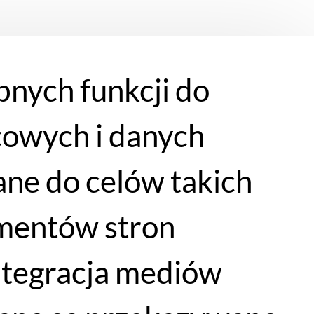
bnych funkcji do
cowych i danych
ne do celów takich
lementów stron
integracja mediów
WYPRZEDAŻ