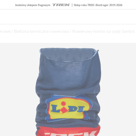
Jesteśmy sklepem flagowym
Sklep roku TREK i Bontrager 2019-2026
werowe
/
Bielizna termiczna rowerowa
/ Rowerowy komin na szyję Santini 