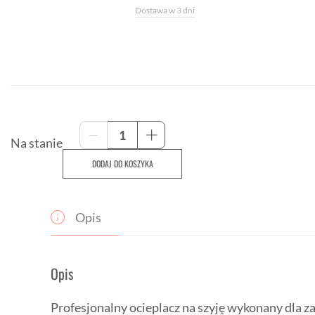
Dostawa w 3 dni
ilość
-
+
Rowerowy
Na stanie
komin
DODAJ DO KOSZYKA
na
szyję
Santini
Lidl-
Opis
Trek
Team
Opis
Profesjonalny ocieplacz na szyję wykonany dla z