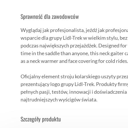
Sprawność dla zawodowców
Wyglądaj jak profesjonalista, jeźdź jak profesjon
wsparcie dla grupy Lidl-Trek w wielkim stylu, be
podczas największych przejażdżek. Designed for
time in the saddle than anyone, this neck gaiter 
as a neck warmer and face covering for cold rides
Oficjalny element stroju kolarskiego uszyty prze
prezentujący logo grupy Lidl-Trek. Produkty firmy
pełnych pasji, testów, innowacji i doświadczeni
najtrudniejszych wyścigów świata.
Szczegóły produktu