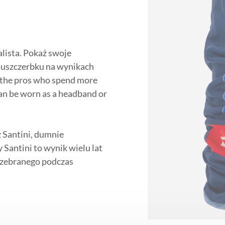
alista. Pokaż swoje
z uszczerbku na wynikach
 the pros who spend more
can be worn as a headband or
.
z Santini, dumnie
 Santini to wynik wielu lat
a zebranego podczas