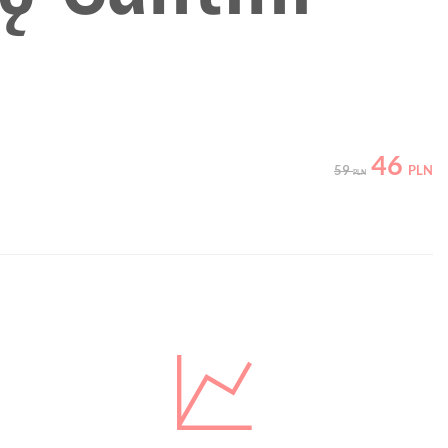
46
59
PLN
PLN