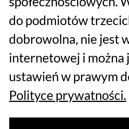
społecznościowych. W
do podmiotów trzecich
dobrowolna, nie jest 
internetowej i można 
Damska bielizna rowerowa bez rękawów Rapha koszulka
ustawień w prawym do
WYBIERZ OPCJE
299
PLN
235
PLN
Polityce prywatności.