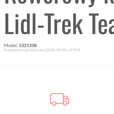
Lidl-Trek T
Model:
5321108
Poprzednia najniższa cena (
2026-08-06
):
59
PLN