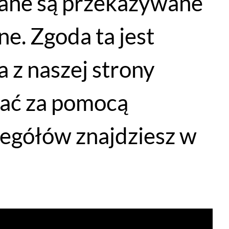
dane są przekazywane
e. Zgoda ta jest
 z naszej strony
łać za pomocą
Lekka męska koszulka termoaktywna Rapha bez rękawów
egółów znajdziesz w
WYBIERZ OPCJE
299
PLN
235
PLN