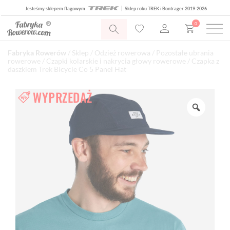
Jesteśmy sklepem flagowym
Sklep roku TREK i Bontrager 2019-2026
0
Fabryka Rowerów
/
Sklep
/
Odzież rowerowa
/
Pozostałe ubrania
rowerowe
/
Czapki kolarskie i nakrycia głowy rowerowe
/ Czapka z
daszkiem Trek Bicycle Co 5 Panel Hat
WYPRZEDAŻ