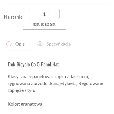
ilość
-
+
Czapka
Na stanie
z
DODAJ DO KOSZYKA
daszkiem
Trek
Bicycle
Co
Opis
Specyfikacja
5
Panel
Hat
Trek Bicycle Co 5 Panel Hat
Klasyczna 5-panelowa czapka z daszkiem,
sygnowana z przodu tkaną etykietą. Regulowane
zapięcie z tyłu.
Kolor: granatowa