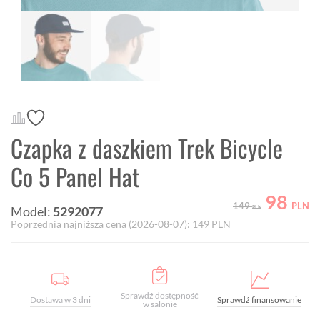
Czapka z daszkiem Trek Bicycle
Co 5 Panel Hat
98
149
PLN
Model:
5292077
PLN
Poprzednia najniższa cena (
2026-08-07
):
149
PLN
Sprawdź dostępność
Dostawa w 3 dni
Sprawdź finansowanie
w salonie