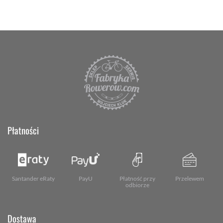
Płatności
Santander eRaty
PayU
Płatność przy
Przelewem
odbiorze
Dostawa