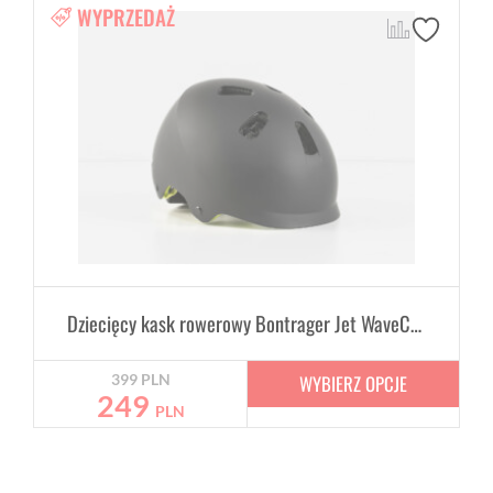
WYPRZEDAŻ
Dziecięcy kask rowerowy Bontrager Jet WaveCel 48-52 cm - różne kolory
WYBIERZ OPCJE
399
PLN
249
PLN