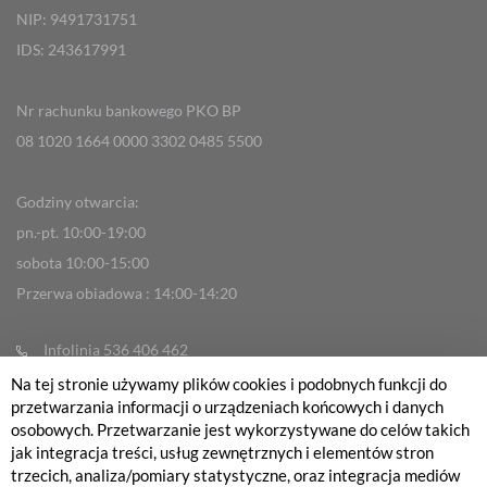
NIP: 9491731751
IDS: 243617991
Nr rachunku bankowego PKO BP
08 1020 1664 0000 3302 0485 5500
Godziny otwarcia:
pn.-pt. 10:00-19:00
sobota 10:00-15:00
Przerwa obiadowa : 14:00-14:20
Infolinia 536 406 462
info@fabrykarowerow.com
Na tej stronie używamy plików cookies i podobnych funkcji do
przetwarzania informacji o urządzeniach końcowych i danych
Reklamacje
osobowych. Przetwarzanie jest wykorzystywane do celów takich
sklep@fabrykarowerow.com
jak integracja treści, usług zewnętrznych i elementów stron
trzecich, analiza/pomiary statystyczne, oraz integracja mediów
Serwis 505 700 393