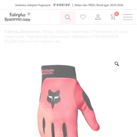
Jesteśmy sklepem flagowym
Sklep roku TREK i Bontrager 2019-2026
0
Fabryka Rowerów
/
Sklep
/
Odzież rowerowa
/
Pozostałe ubrania
rowerowe
/
Rękawiczki rowerowe
/ Rękawice FOX RANGER
BLEND Neon Pink rękawiczki