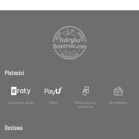
Płatności
Santander eRaty
PayU
Płatność przy
Przelewem
odbiorze
Dostawa