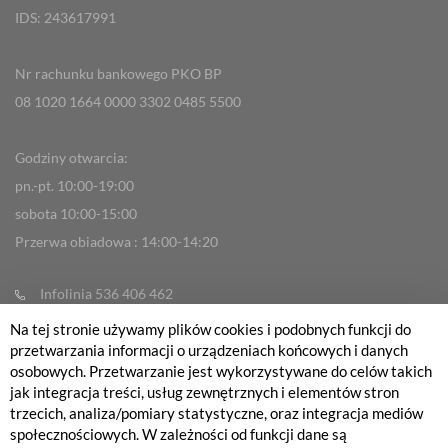
IDS: 243617991
Nr rachunku bankowego PKO BP
08 1020 1664 0000 3302 0485 5500
Godziny otwarcia:
pn.-pt. 10:00-19:00
sobota 10:00-15:00
Przerwa obiadowa : 14:00-14:20
Infolinia 536 406 462
info@fabrykarowerow.com
Na tej stronie używamy plików cookies i podobnych funkcji do
przetwarzania informacji o urządzeniach końcowych i danych
Reklamacje
osobowych. Przetwarzanie jest wykorzystywane do celów takich
sklep@fabrykarowerow.com
jak integracja treści, usług zewnętrznych i elementów stron
trzecich, analiza/pomiary statystyczne, oraz integracja mediów
Serwis 505 700 393
społecznościowych. W zależności od funkcji dane są