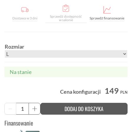
Sprawdź dostępność
Dostawa w 3 dni
Sprawdź finansowanie
w salonie
Rozmiar
Na stanie
149
Cena konfiguracji
PLN
ilość
DODAJ DO KOSZYKA
-
+
Rękawice
FOX
Finansowanie
RANGER
BLEND