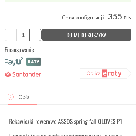
355
Cena konfiguracji
PLN
ilość
DODAJ DO KOSZYKA
-
+
Rękawiczki
rowerowe
Finansowanie
ASSOS
spring
fall
GLOVES
P1
rękawice
Unisex
Opis
Rękawiczki rowerowe ASSOS spring fall GLOVES P1
Przygotuj się na jazdę w zmiennych warunkach z