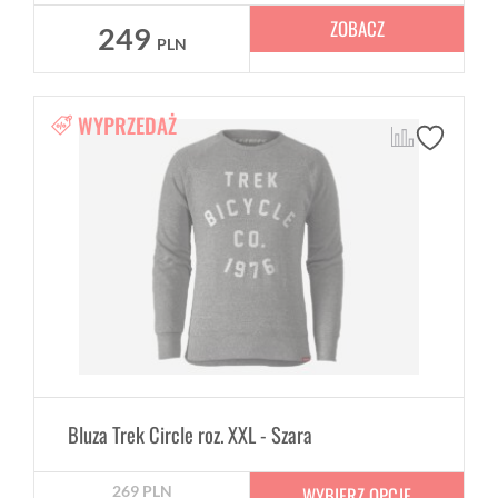
ZOBACZ
249
PLN
WYPRZEDAŻ
Bluza Trek Circle roz. XXL - Szara
WYBIERZ OPCJE
269
PLN