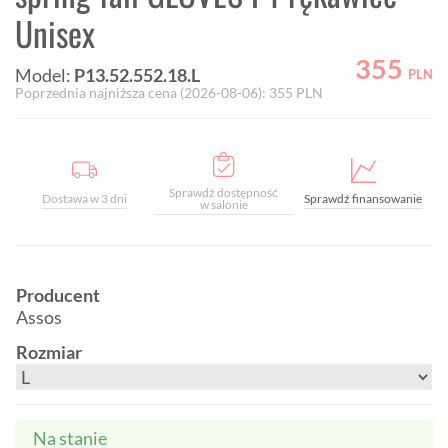
Unisex
355
Model:
P13.52.552.18.L
PLN
Poprzednia najniższa cena (
2026-08-06
):
355
PLN
Sprawdź dostępność
Dostawa w 3 dni
Sprawdź finansowanie
w salonie
Producent
Assos
Rozmiar
Na stanie