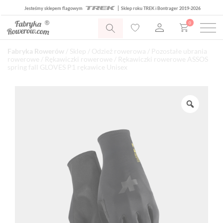
Jesteśmy sklepem flagowym
Sklep roku TREK i Bontrager 2019-2026
0
Fabryka Rowerów
/
Sklep
/
Odzież rowerowa
/
Pozostałe ubrania
rowerowe
/
Rękawiczki rowerowe
/ Rękawiczki rowerowe ASSOS
spring fall GLOVES P1 rękawice Unisex