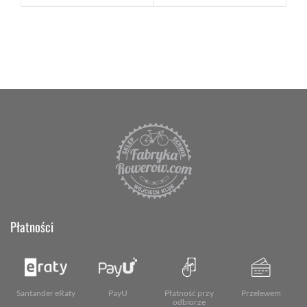
Płatności
Santander eRaty
PayU
Płatność przy
Przelewem
odbiorze