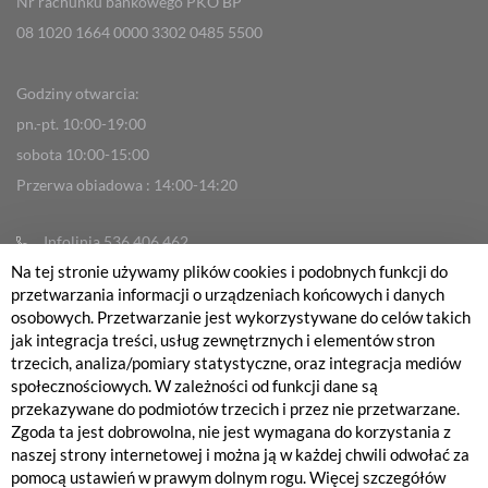
Nr rachunku bankowego PKO BP
08 1020 1664 0000 3302 0485 5500
Godziny otwarcia:
pn.-pt. 10:00-19:00
sobota 10:00-15:00
Przerwa obiadowa : 14:00-14:20
Infolinia 536 406 462
Na tej stronie używamy plików cookies i podobnych funkcji do
info@fabrykarowerow.com
przetwarzania informacji o urządzeniach końcowych i danych
Reklamacje
osobowych. Przetwarzanie jest wykorzystywane do celów takich
jak integracja treści, usług zewnętrznych i elementów stron
sklep@fabrykarowerow.com
trzecich, analiza/pomiary statystyczne, oraz integracja mediów
Serwis 505 700 393
społecznościowych. W zależności od funkcji dane są
przekazywane do podmiotów trzecich i przez nie przetwarzane.
serwis@fabrykarowerow.com
Zgoda ta jest dobrowolna, nie jest wymagana do korzystania z
Bikefitting 451 159 109
naszej strony internetowej i można ją w każdej chwili odwołać za
pomocą ustawień w prawym dolnym rogu. Więcej szczegółów
fitting@fabrykarowerow.com