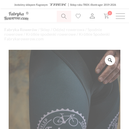
Jesteśmy sklepem flagowym
Sklep roku TREK i Bontrager 2019-2026
0
Fabryka Rowerów
/
Sklep
/
Odzież rowerowa
/
Spodnie
rowerowe
/
Krótkie spodenki rowerowe
/ Krótkie Spodenki
Fabrykarowerow.com