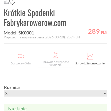
Krótkie Spodenki
Fabrykarowerow.com
289
Model:
SK0001
PLN
Poprzednia najniższa cena (
2026-08-10
):
289
PLN
Sprawdź dostępność
Dostawa w 3 dni
Sprawdź finansowanie
w salonie
Rozmiar
Na stanie