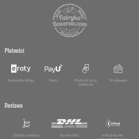
Płatności
Santander eRaty
PayU
Płatność przy
Przelewem
odbiorze
Dostawa
Odbiór osobisty
Kurier DHL
InPost Kurier