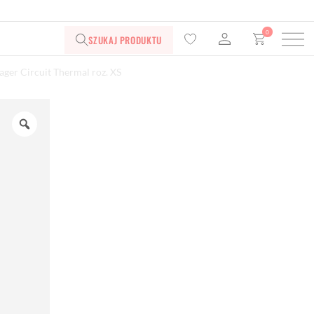
0
SZUKAJ PRODUKTU
ager Circuit Thermal roz. XS