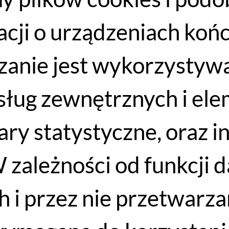
acji o urządzeniach koń
anie jest wykorzystywa
 usług zewnętrznych i e
iary statystyczne, oraz 
WYPRZEDAŻ
 zależności od funkcji 
 i przez nie przetwarzan