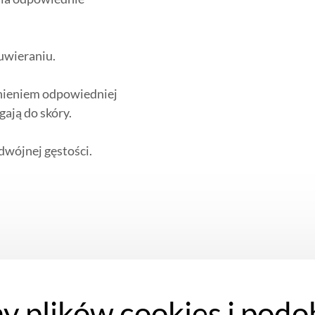
uwieraniu.
wnieniem odpowiedniej
gają do skóry.
dwójnej gęstości.
y plików cookies i podo