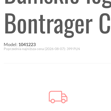
Bontrager C
Model:
1041223
Poprzednia najniższa cena (
2026-08-07
):
399
PLN