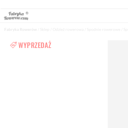
Fabryka Rowerów
/
Sklep
/
Odzież rowerowa
/
Spodnie rowerowe
/
Sp
WYPRZEDAŻ