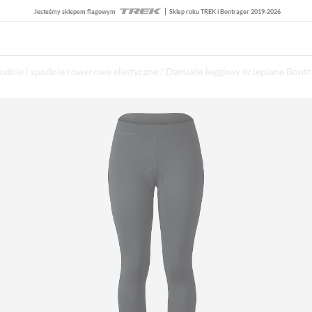
Jesteśmy sklepem flagowym
Sklep roku TREK i Bontrager 2019-2026
odnie i spodnie rowerowe elastyczne
/ Damskie legginsy ocieplane Bontr