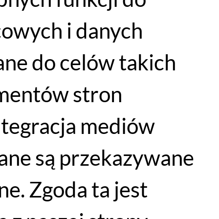
cowych i danych
ne do celów takich
lementów stron
integracja mediów
WYPRZEDAŻ
dane są przekazywane
e. Zgoda ta jest