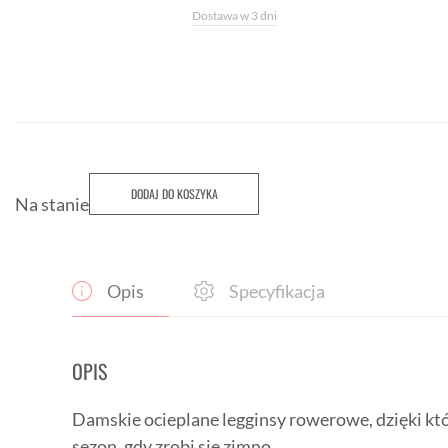
Dostawa w 3 dni
DODAJ DO KOSZYKA
Na stanie
Opis
Specyfikacja
OPIS
Damskie ocieplane legginsy rowerowe, dzięki k
sezon, gdy zrobi się zimno.