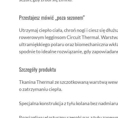
Przestajesz mówić „poza sezonem”
Utrzymaj ciepło ciała, chroń nogi i ciesz się dłuż
rowerowym legginsom Circuit Thermal. Warstw
ultramiękkiego polaru oraz biomechaniczna wkład
spodnie to idealne rozwiązanie, gdy zapowiadane
Szczegóły produktu
Tkanina Thermal ze szczotkowaną warstwą wewn
o zatrzymaniu ciepła.
Specjalna konstrukcja z tyłu kolana bez nadmiaru
Rozciągliwy elastyczny szeroki pas z tyłu zapew