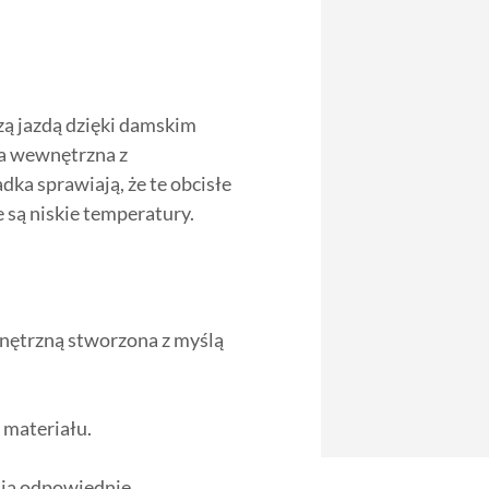
szą jazdą dzięki damskim
a wewnętrzna z
ka sprawiają, że te obcisłe
 są niskie temperatury.
ętrzną stworzona z myślą
 materiału.
nia odpowiednie