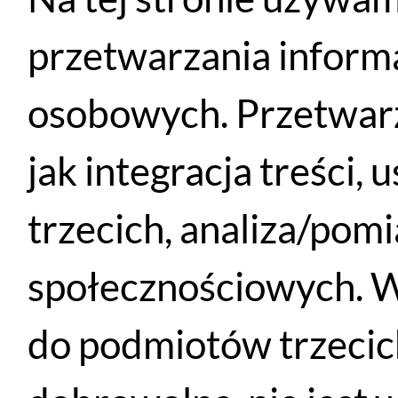
przetwarzania inform
osobowych. Przetwarz
Podobne produkty
jak integracja treści,
trzecich, analiza/pom
społecznościowych. W
do podmiotów trzecich