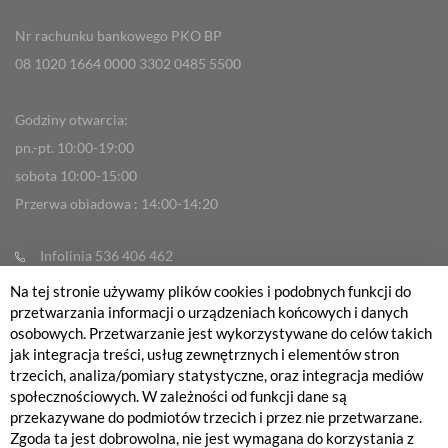
Nr rachunku bankowego PKO BP
08 1020 1664 0000 3302 0485 5500
Godziny otwarcia:
pn.-pt. 10:00-19:00
sobota 10:00-15:00
Przerwa obiadowa : 14:00-14:20
Infolinia 536 406 462
info@fabrykarowerow.com
Na tej stronie używamy plików cookies i podobnych funkcji do
przetwarzania informacji o urządzeniach końcowych i danych
Reklamacje
osobowych. Przetwarzanie jest wykorzystywane do celów takich
sklep@fabrykarowerow.com
jak integracja treści, usług zewnętrznych i elementów stron
trzecich, analiza/pomiary statystyczne, oraz integracja mediów
Serwis 505 700 393
społecznościowych. W zależności od funkcji dane są
serwis@fabrykarowerow.com
przekazywane do podmiotów trzecich i przez nie przetwarzane.
Zgoda ta jest dobrowolna, nie jest wymagana do korzystania z
Bikefitting 451 159 109