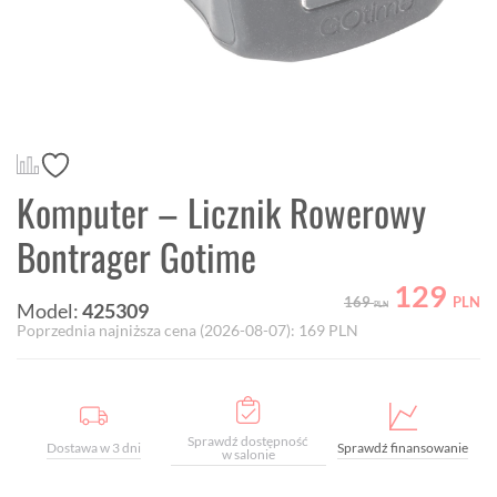
Komputer – Licznik Rowerowy
Bontrager Gotime
129
169
PLN
Model:
425309
PLN
Poprzednia najniższa cena (
2026-08-07
):
169
PLN
Sprawdź dostępność
Dostawa w 3 dni
Sprawdź finansowanie
w salonie