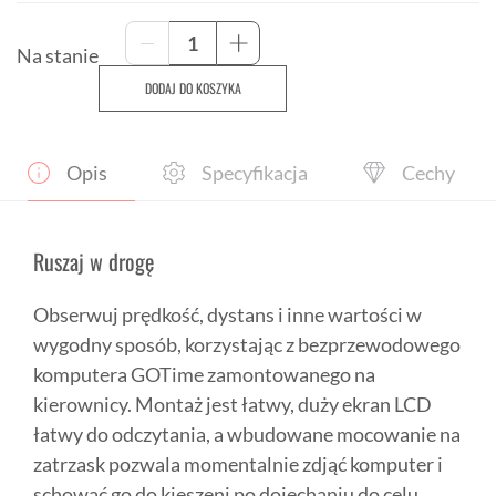
ilość
-
+
Komputer
Na stanie
-
DODAJ DO KOSZYKA
Licznik
Rowerowy
Bontrager
Gotime
Opis
Specyfikacja
Cechy
Ruszaj w drogę
Obserwuj prędkość, dystans i inne wartości w
wygodny sposób, korzystając z bezprzewodowego
komputera GOTime zamontowanego na
kierownicy. Montaż jest łatwy, duży ekran LCD
łatwy do odczytania, a wbudowane mocowanie na
zatrzask pozwala momentalnie zdjąć komputer i
schować go do kieszeni po dojechaniu do celu.