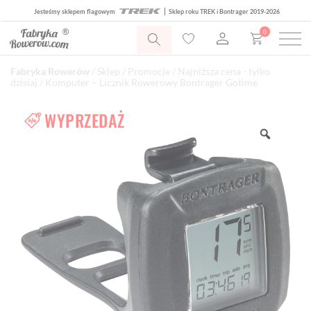
Jesteśmy sklepem flagowym
Sklep roku TREK i Bontrager 2019-2026
0
Fabryka Rowerów
/
Sklep
/
Promocje
/
Najniższa cena - tylko
dzisiaj
/ Komputer – Licznik Rowerowy Bontrager Gotime
WYPRZEDAŻ