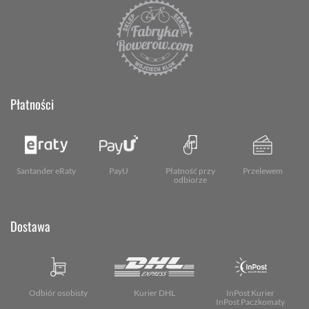
Płatności
Santander eRaty
PayU
Płatność przy
Przelewem
odbiorze
Dostawa
Odbiór osobisty
Kurier DHL
InPost Kurier
InPost Paczkomaty