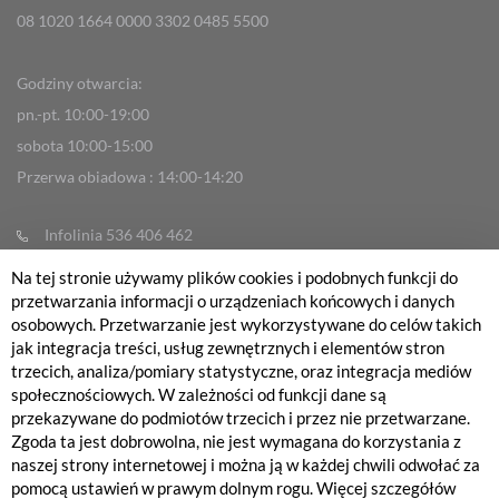
08 1020 1664 0000 3302 0485 5500
Godziny otwarcia:
pn.-pt. 10:00-19:00
sobota 10:00-15:00
Przerwa obiadowa : 14:00-14:20
Infolinia 536 406 462
info@fabrykarowerow.com
Na tej stronie używamy plików cookies i podobnych funkcji do
przetwarzania informacji o urządzeniach końcowych i danych
Reklamacje
osobowych. Przetwarzanie jest wykorzystywane do celów takich
sklep@fabrykarowerow.com
jak integracja treści, usług zewnętrznych i elementów stron
trzecich, analiza/pomiary statystyczne, oraz integracja mediów
Serwis 505 700 393
społecznościowych. W zależności od funkcji dane są
serwis@fabrykarowerow.com
przekazywane do podmiotów trzecich i przez nie przetwarzane.
Zgoda ta jest dobrowolna, nie jest wymagana do korzystania z
Bikefitting 451 159 109
naszej strony internetowej i można ją w każdej chwili odwołać za
fitting@fabrykarowerow.com
pomocą ustawień w prawym dolnym rogu. Więcej szczegółów