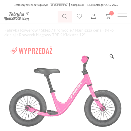
Jesteśmy sklepem flagowym
Sklep roku TREK i Bontrager 2019-2026
0
Fabryka Rowerów
/
Sklep
/
Promocje
/
Najniższa cena - tylko
dzisiaj
/ Rowerek biegowy TREK Kickster 12″
WYPRZEDAŻ