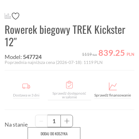
Rowerek biegowy TREK Kickster
12″
839.25
1119
PLN
Model:
547724
PLN
Poprzednia najniższa cena (
2026-07-18
):
1119
PLN
Sprawdź dostępność
Dostawa w 3 dni
Sprawdź finansowanie
w salonie
ilość
-
+
Rowerek
Na stanie
biegowy
DODAJ DO KOSZYKA
TREK