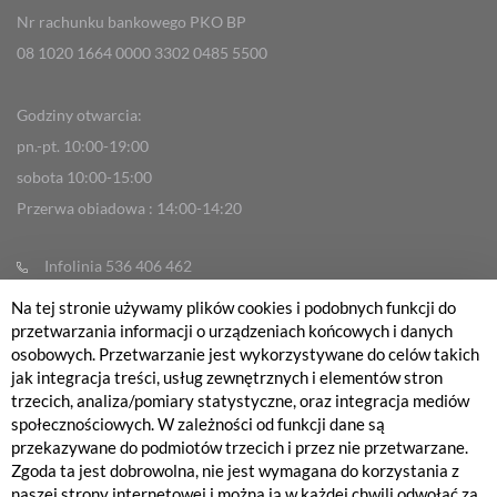
Nr rachunku bankowego PKO BP
08 1020 1664 0000 3302 0485 5500
Godziny otwarcia:
pn.-pt. 10:00-19:00
sobota 10:00-15:00
Przerwa obiadowa : 14:00-14:20
Infolinia 536 406 462
info@fabrykarowerow.com
Na tej stronie używamy plików cookies i podobnych funkcji do
przetwarzania informacji o urządzeniach końcowych i danych
Reklamacje
osobowych. Przetwarzanie jest wykorzystywane do celów takich
sklep@fabrykarowerow.com
jak integracja treści, usług zewnętrznych i elementów stron
trzecich, analiza/pomiary statystyczne, oraz integracja mediów
Serwis 505 700 393
społecznościowych. W zależności od funkcji dane są
serwis@fabrykarowerow.com
przekazywane do podmiotów trzecich i przez nie przetwarzane.
Zgoda ta jest dobrowolna, nie jest wymagana do korzystania z
Bikefitting 451 159 109
naszej strony internetowej i można ją w każdej chwili odwołać za