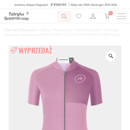
Jesteśmy sklepem flagowym
Sklep roku TREK i Bontrager 2019-2026
0
Fabryka Rowerów
/
Sklep
/
Promocje
/
Ostatnie sztuki
/ Damska
koszulka rowerowa ASSOS UMA GT C2 EVO STAHLSTERN Ruby
WYPRZEDAŻ