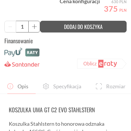
Cena konfiguracji
630
PLN
375
PLN
ilość
DODAJ DO KOSZYKA
-
+
Damska
koszulka
Finansowanie
rowerowa
ASSOS
UMA
GT
C2
EVO
STAHLSTERN
Ruby
Opis
Specyfikacja
Rozmiar
KOSZULKA UMA GT C2 EVO STAHLSTERN
Koszulka Stahlstern to honorowa odznaka