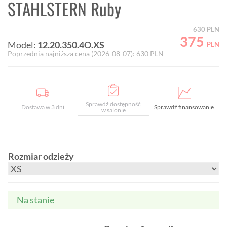
STAHLSTERN Ruby
630
PLN
375
Model:
12.20.350.4O.XS
PLN
Poprzednia najniższa cena (
2026-08-07
):
630
PLN
Sprawdź dostępność
Dostawa w 3 dni
Sprawdź finansowanie
w salonie
Rozmiar odzieży
Na stanie