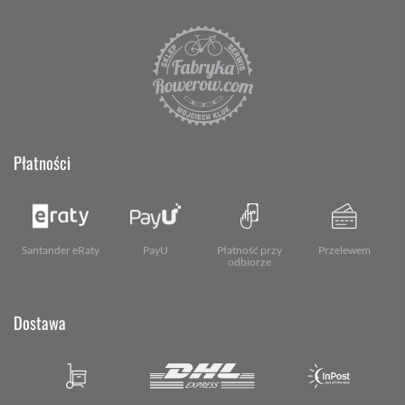
Płatności
Santander eRaty
PayU
Płatność przy
Przelewem
odbiorze
Dostawa