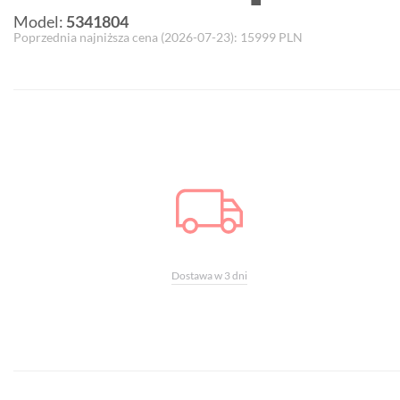
Model:
5341804
Poprzednia najniższa cena (
2026-07-23
):
15999
PLN
Dostawa w 3 dni