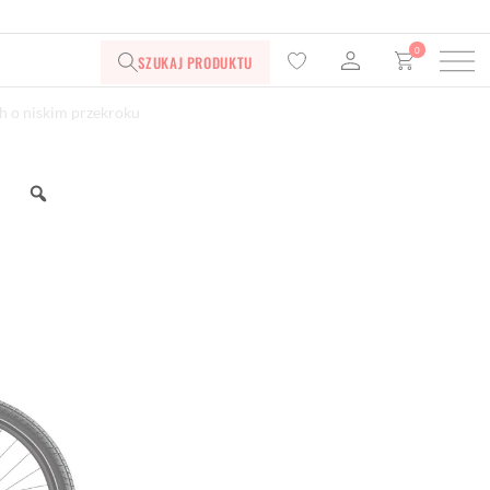
0
SZUKAJ PRODUKTU
h o niskim przekroku