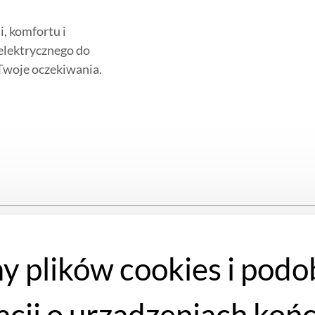
, komfortu i
elektrycznego do
 Twoje oczekiwania.
y plików cookies i podo
acji o urządzeniach koń