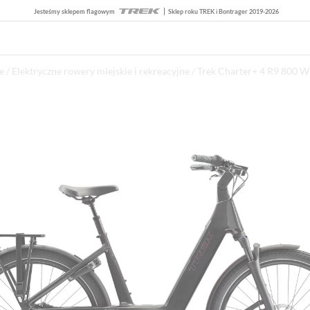
Jesteśmy sklepem flagowym
Sklep roku TREK i Bontrager 2019-2026
e
/
Elektryczne rowery miejskie i rekreacyjne
/ Trek Charter+ 4 R9 800 W