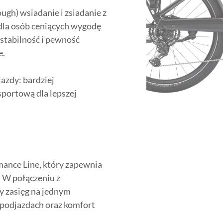
ugh) wsiadanie i zsiadanie z
dla osób ceniących wygodę
stabilność i pewność
e.
azdy: bardziej
portową dla lepszej
mance Line, który zapewnia
 W połączeniu z
 zasięg na jednym
i podjazdach oraz komfort