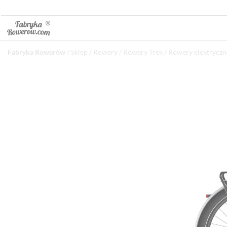
Fabryka Rowerów
/
Sklep
/
Rowery
/
Rowery Trek
/
Rowery elektryczn