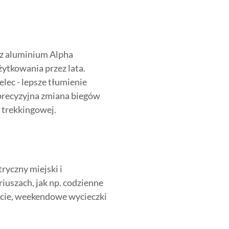
e z aluminium Alpha
żytkowania przez lata.
ec - lepsze tłumienie
precyzyjna zmiana biegów
 trekkingowej.
ryczny miejski i
iuszach, jak np. codzienne
eście, weekendowe wycieczki