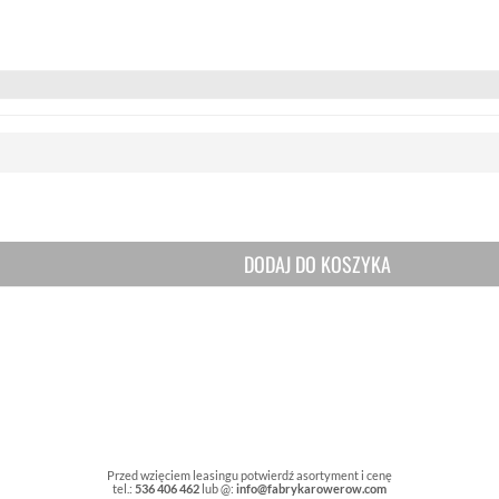
DODAJ DO KOSZYKA
Przed wzięciem leasingu potwierdź asortyment i cenę
tel.:
536 406 462
lub @:
info@fabrykarowerow.com