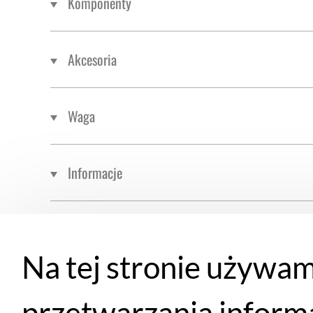
Komponenty
Akcesoria
Waga
Informacje
Na tej stronie używam
Rozmiar
Wzrost rowerz
przetwarzania inform