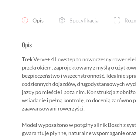
Opis
Specyfikacja
Rozm
Opis
Trek Verve+ 4 Lowstep to nowoczesny rower elek
przekrokiem, zaprojektowany z myślą o użytkow
bezpieczeństwo i wszechstronność. Idealnie spra
codziennych dojazdów, długodystansowych wycie
jazdy po mieście i poza nim. Konstrukcja z obni
wsiadanie i pełną kontrolę, co docenią zarówno po
zaawansowani rowerzyści.
Model wyposażono w potężny silnik Bosch z sys
gwarantuje płynne, naturalne wspomaganie ora