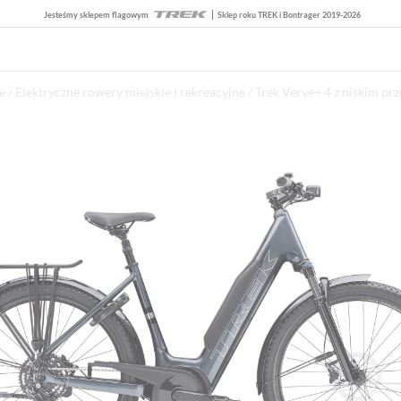
Jesteśmy sklepem flagowym
Sklep roku TREK i Bontrager 2019-2026
e
/
Elektryczne rowery miejskie i rekreacyjne
/ Trek Verve+ 4 z niskim p