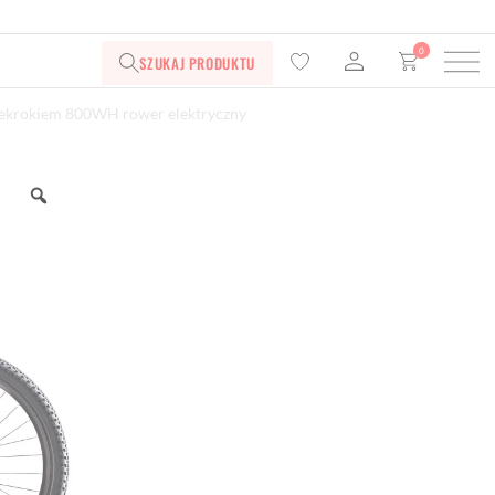
0
SZUKAJ PRODUKTU
rzekrokiem 800WH rower elektryczny