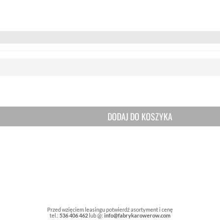
DODAJ DO KOSZYKA
Przed wzięciem leasingu potwierdź asortyment i cenę
tel.:
536 406 462
lub @:
info@fabrykarowerow.com