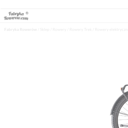
Fabryka Rowerów
/
Sklep
/
Rowery
/
Rowery Trek
/
Rowery elektryczn