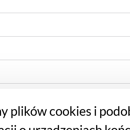
y plików cookies i podo
ysty
acji o urządzeniach koń