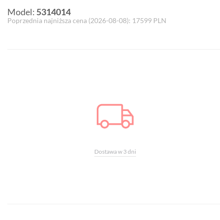
Model:
5314014
Poprzednia najniższa cena (
2026-08-08
):
17599
PLN
Dostawa w 3 dni