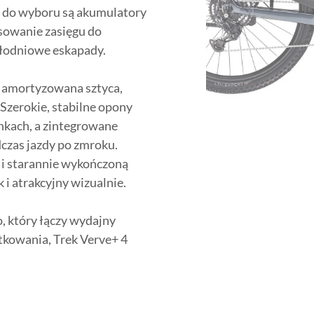
i, do wyboru są akumulatory
sowanie zasięgu do
ałodniowe eskapady.
 amortyzowana sztyca,
Szerokie, stabilne opony
kach, a zintegrowane
czas jazdy po zmroku.
i starannie wykończoną
 i atrakcyjny wizualnie.
, który łączy wydajny
tkowania, Trek Verve+ 4