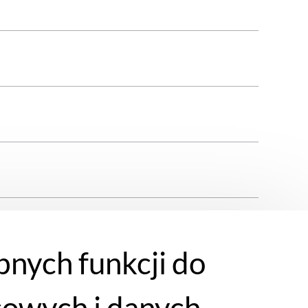
bnych funkcji do
Wewnętrzna długość nogi
cowych i danych