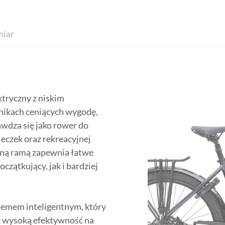
iar
tryczny z niskim
nikach ceniących wygodę,
wdza się jako rower do
czek oraz rekreacyjnej
żoną ramą zapewnia łatwe
czątkujący, jak i bardziej
temem inteligentnym, który
z wysoką efektywność na