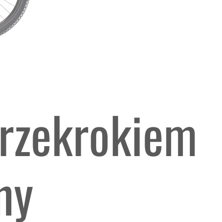
przekrokiem
ny