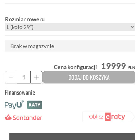
Rozmiar roweru
Brak w magazynie
19999
Cena konfiguracji
PLN
ilość
DODAJ DO KOSZYKA
-
+
Trek
Powerfly+
Finansowanie
8
Gen
5
elektryczny
rower
górski
hardtail