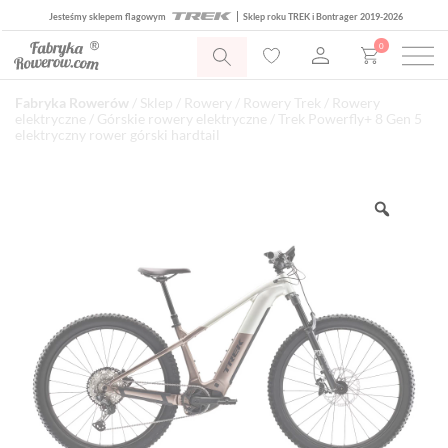
Jesteśmy sklepem flagowym
Sklep roku TREK i Bontrager 2019-2026
0
Fabryka Rowerów
/
Sklep
/
Rowery
/
Rowery Trek
/
Rowery
elektryczne
/
Górskie rowery elektryczne
/ Trek Powerfly+ 8 Gen 5
elektryczny rower górski hardtail