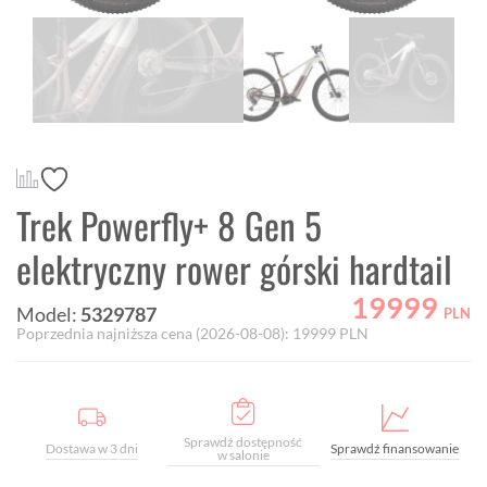
Trek Powerfly+ 8 Gen 5
elektryczny rower górski hardtail
19999
Model:
5329787
PLN
Poprzednia najniższa cena (
2026-08-08
):
19999
PLN
Sprawdź dostępność
Dostawa w 3 dni
Sprawdź finansowanie
w salonie