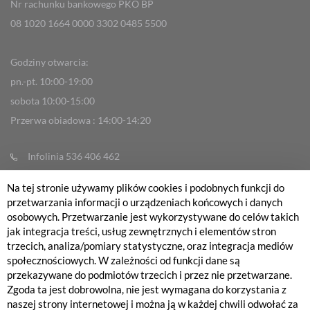
Nr rachunku bankowego PKO BP
08 1020 1664 0000 3302 0485 5500
Godziny otwarcia:
pn.-pt. 10:00-19:00
sobota 10:00-15:00
Przerwa obiadowa : 14:00-14:20
Infolinia 536 406 462
info@fabrykarowerow.com
Na tej stronie używamy plików cookies i podobnych funkcji do
Reklamacje
przetwarzania informacji o urządzeniach końcowych i danych
osobowych. Przetwarzanie jest wykorzystywane do celów takich
sklep@fabrykarowerow.com
jak integracja treści, usług zewnętrznych i elementów stron
Serwis 505 700 393
trzecich, analiza/pomiary statystyczne, oraz integracja mediów
społecznościowych. W zależności od funkcji dane są
serwis@fabrykarowerow.com
przekazywane do podmiotów trzecich i przez nie przetwarzane.
Bikefitting 451 159 109
Zgoda ta jest dobrowolna, nie jest wymagana do korzystania z
naszej strony internetowej i można ją w każdej chwili odwołać za
fitting@fabrykarowerow.com