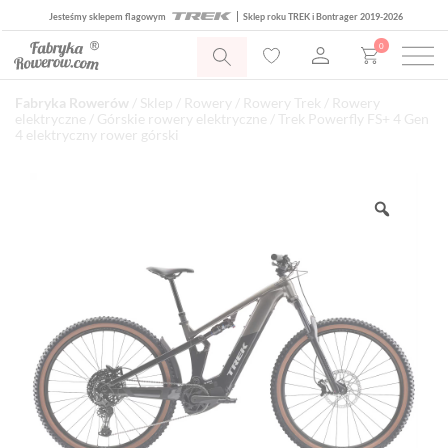
Jesteśmy sklepem flagowym
Sklep roku TREK i Bontrager 2019-2026
0
Fabryka Rowerów
/
Sklep
/
Rowery
/
Rowery Trek
/
Rowery
elektryczne
/
Górskie rowery elektryczne
/ Trek Powerfly FS+ 4 Gen
4 elektryczny rower górski