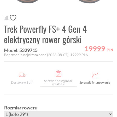
Trek Powerfly FS+ 4 Gen 4
elektryczny rower górski
19999
Model:
5329715
PLN
Poprzednia najniższa cena (
2026-08-07
):
19999
PLN
Sprawdź dostępność
Dostawa w 3 dni
Sprawdź finansowanie
w salonie
Rozmiar roweru