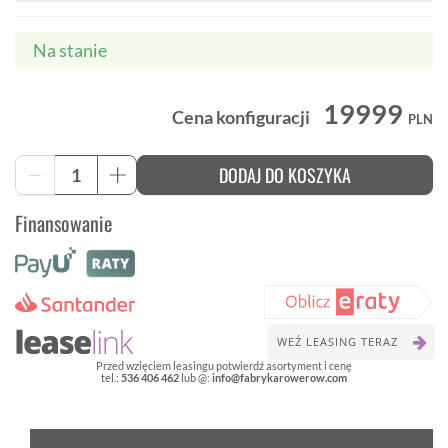
Na stanie
19999
Cena konfiguracji
PLN
ilość
DODAJ DO KOSZYKA
-
+
Trek
Powerfly
Finansowanie
FS+
4
Gen
4
elektryczny
rower
górski
WEŹ LEASING TERAZ
Przed wzięciem leasingu potwierdź asortyment i cenę
tel.:
536 406 462
lub @:
info@fabrykarowerow.com