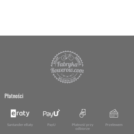
Płatności
Santander eRaty
PayU
Płatność przy
Przelewem
odbiorze