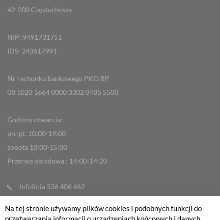
42-200 Częstochowa
NIP: 9491731751
IDS: 243617991
Nr rachunku bankowego PKO BP
08 1020 1664 0000 3302 0485 5500
Godziny otwarcia:
pn.-pt. 10:00-19:00
sobota 10:00-15:00
Przerwa obiadowa : 14:00-14:20
Infolinia 536 406 462
info@fabrykarowerow.com
Na tej stronie używamy plików cookies i podobnych funkcji do
Reklamacje
przetwarzania informacji o urządzeniach końcowych i danych