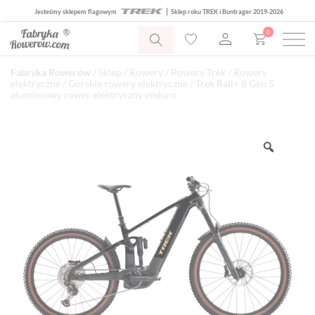
Jesteśmy sklepem flagowym
Sklep roku TREK i Bontrager 2019-2026
0
Fabryka Rowerów
/
Sklep
/
Rowery
/
Rowery Trek
/
Rowery
elektryczne
/
Górskie rowery elektryczne
/ Trek Rail+ 8 Gen 5
aluminiowy rower elektryczny enduro