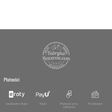
Płatności
Santander eRaty
PayU
Płatność przy
Przelewem
odbiorze