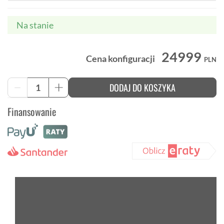
Na stanie
24999
Cena konfiguracji
PLN
ilość
DODAJ DO KOSZYKA
-
+
Trek
Rail+
Finansowanie
8
Gen
5
aluminiowy
rower
elektryczny
enduro