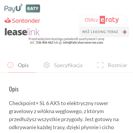
6
AXS
-
gravel
elektryczny
WEŹ LEASING TERAZ
Przed wzięciem leasingu potwierdź asortyment i cenę
tel.:
536 406 462
lub @:
info@fabrykarowerow.com
Opis
Specyfikacja
Rozmiar
Opis
Checkpoint+ SL 6 AXS to elektryczny rower
gravelowy z włókna węglowego, z którym
przedłużysz wszystkie przygody. Jest gotowy na
odkrywanie każdej trasy, dzięki płynnie i cicho