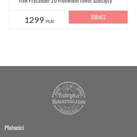
Trek Precaliber 20 Freewheel rower dziecięcy
ZOBACZ
1299
PLN
Płatności