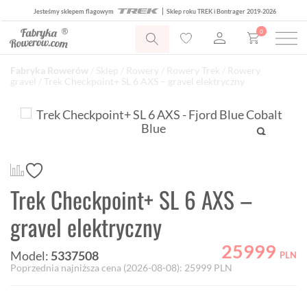
Jesteśmy sklepem flagowym
Sklep roku TREK i Bontrager 2019-2026
0
Fabryka Rowerów
/
Sklep
/
Rowery
/
Rowery Trek
/
Rowery
gravel
/ Trek Checkpoint+ SL 6 AXS – gravel elektryczny
Trek Checkpoint+ SL 6 AXS –
gravel elektryczny
25999
Model:
5337508
PLN
Poprzednia najniższa cena (
2026-08-08
):
25999
PLN