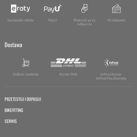
Santander eRaty
PayU
Płatność przy
Przelewem
odbiorze
Dostawa
Odbiór osobisty
Kurier DHL
InPost Kurier
InPost Paczkomaty
PRZETESTUJ I DOPASUJ
BIKEFITTING
SERWIS