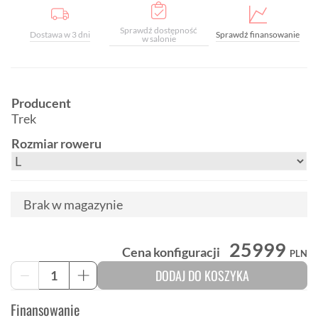
Sprawdź dostępność
Dostawa w 3 dni
Sprawdź finansowanie
w salonie
Producent
Trek
Rozmiar roweru
Brak w magazynie
25999
Cena konfiguracji
PLN
ilość
DODAJ DO KOSZYKA
-
+
Trek
Checkpoint+
Finansowanie
SL