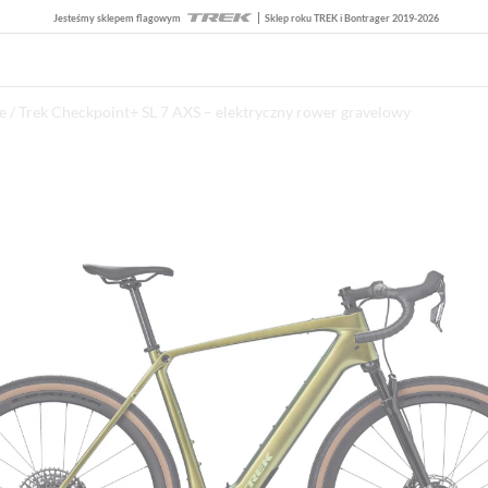
Jesteśmy sklepem flagowym
Sklep roku TREK i Bontrager 2019-2026
e
/ Trek Checkpoint+ SL 7 AXS – elektryczny rower gravelowy