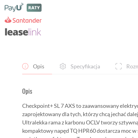
7
AXS
-
elektryczny
rower
gravelowy
Opis
Specyfikacja
Rozm
Opis
Checkpoint+ SL 7 AXS to zaawansowany elektry
zaprojektowany dla tych, którzy chcą jechać dalej,
Ultralekka rama z karbonu OCLV tworzy sztywną
kompaktowy napęd TQ HPR60 dostarcza moc w sp