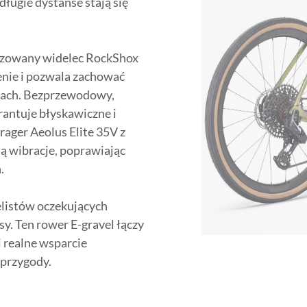
ługie dystanse stają się
yzowany widelec RockShox
enie i pozwala zachować
kach. Bezprzewodowy,
antuje błyskawiczne i
rager Aeolus Elite 35V z
ą wibracje, poprawiając
.
elistów oczekujących
sy. Ten rower E-gravel łączy
 realne wsparcie
 przygody.