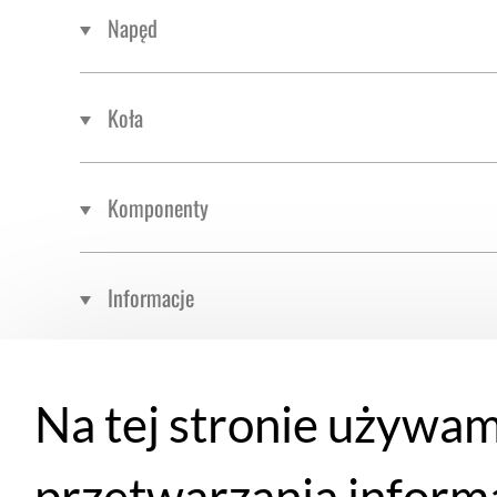
Napęd
Koła
Komponenty
Informacje
Na tej stronie używam
przetwarzania inform
Rozmiar
Wzrost rowerz