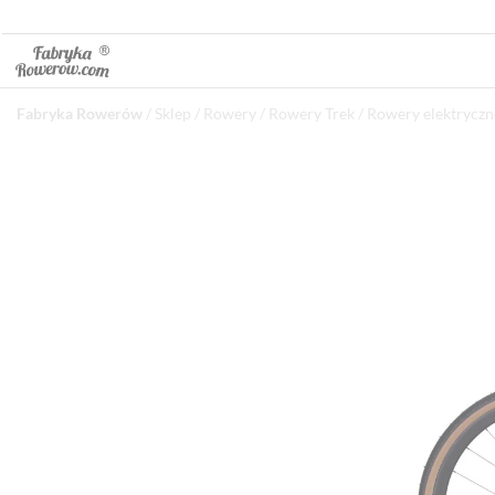
Fabryka Rowerów
/
Sklep
/
Rowery
/
Rowery Trek
/
Rowery elektryczn