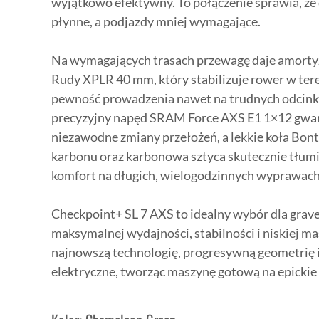
wyjątkowo efektywny. To połączenie sprawia, że d
płynne, a podjazdy mniej wymagające.
Na wymagających trasach przewagę daje amort
Rudy XPLR 40 mm, który stabilizuje rower w ter
pewność prowadzenia nawet na trudnych odcin
precyzyjny napęd SRAM Force AXS E1 1×12 gwar
niezawodne zmiany przełożeń, a lekkie koła Bont
karbonu oraz karbonowa sztyca skutecznie tłumi
komfort na długich, wielogodzinnych wyprawach
Checkpoint+ SL 7 AXS to idealny wybór dla grav
maksymalnej wydajności, stabilności i niskiej ma
najnowszą technologię, progresywną geometrię i
elektryczne, tworząc maszynę gotową na epickie