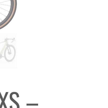
AXS –