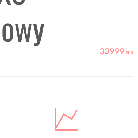
lowy
33999
PLN