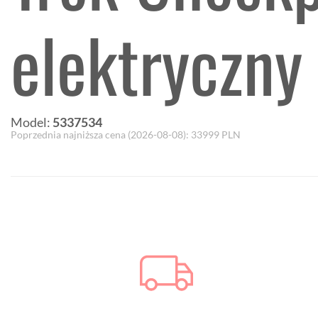
elektryczny
Model:
5337534
Poprzednia najniższa cena (
2026-08-08
):
33999
PLN