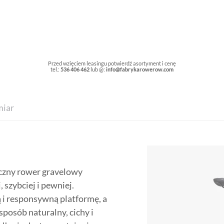
Przed wzięciem leasingu potwierdź asortyment i cenę
tel.:
536 406 462
lub @:
info@fabrykarowerow.com
iar
czny rower gravelowy
 szybciej i pewniej.
 i responsywną platformę, a
osób naturalny, cichy i