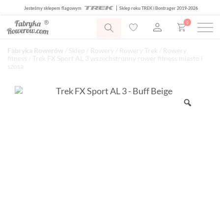
Jesteśmy sklepem flagowym
Sklep roku TREK i Bontrager 2019-2026
0
Fabryka Rowerów
/
Sklep
/
Rowery
/
Rowery Trek
/
Rowery
fitness
/ Trek FX Sport AL 3 wszechstronny rower fitness miasto i
szosa