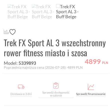
Trek FX Sport AL 3 wszechstronny
rower fitness miasto i szosa
4899
Model:
5339893
PLN
Poprzednia najniższa cena (
2026-07-28
):
4899
PLN
Sprawdź dostępność
Dostawa w 3 dni
Sprawdź finansowanie
w salonie