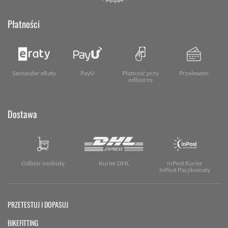
Płatności
Santander eRaty
PayU
Płatność przy
Przelewem
odbiorze
Dostawa
Odbiór osobisty
Kurier DHL
InPost Kurier
InPost Paczkomaty
PRZETESTUJ I DOPASUJ
BIKEFITTING