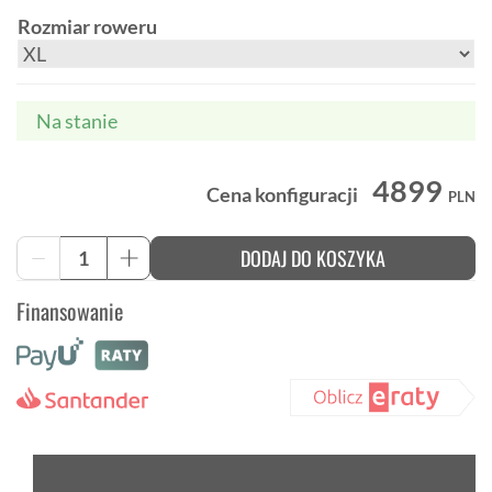
Rozmiar roweru
Na stanie
4899
Cena konfiguracji
PLN
ilość
DODAJ DO KOSZYKA
-
+
Trek
FX
Finansowanie
Sport
AL
3
wszechstronny
rower
fitness
miasto
i
szosa