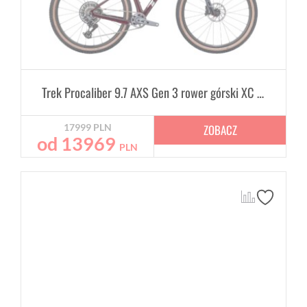
Trek Procaliber 9.7 AXS Gen 3 rower górski XC hardtail
ZOBACZ
17999
PLN
od
13969
PLN