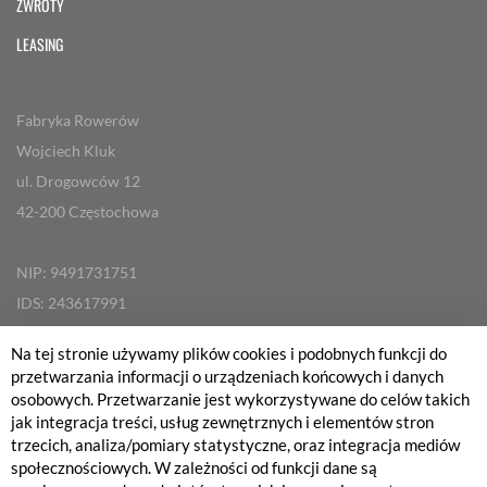
ZWROTY
LEASING
Fabryka Rowerów
Wojciech Kluk
ul. Drogowców 12
42-200 Częstochowa
NIP: 9491731751
IDS: 243617991
Na tej stronie używamy plików cookies i podobnych funkcji do
Nr rachunku bankowego PKO BP
przetwarzania informacji o urządzeniach końcowych i danych
08 1020 1664 0000 3302 0485 5500
osobowych. Przetwarzanie jest wykorzystywane do celów takich
jak integracja treści, usług zewnętrznych i elementów stron
trzecich, analiza/pomiary statystyczne, oraz integracja mediów
Godziny otwarcia:
społecznościowych. W zależności od funkcji dane są
pn.-pt. 10:00-19:00