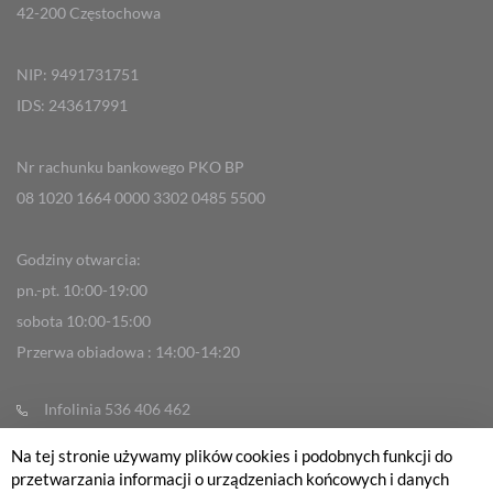
42-200 Częstochowa
NIP: 9491731751
IDS: 243617991
Nr rachunku bankowego PKO BP
08 1020 1664 0000 3302 0485 5500
Godziny otwarcia:
pn.-pt. 10:00-19:00
sobota 10:00-15:00
Przerwa obiadowa : 14:00-14:20
Infolinia 536 406 462
info@fabrykarowerow.com
Na tej stronie używamy plików cookies i podobnych funkcji do
Reklamacje
przetwarzania informacji o urządzeniach końcowych i danych