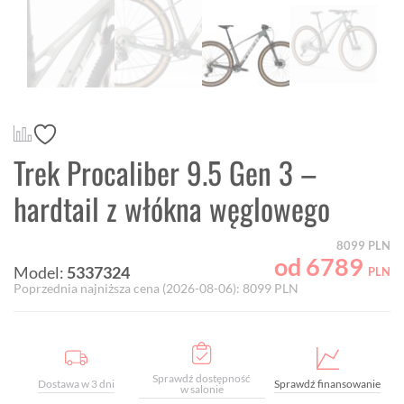
Trek Procaliber 9.5 Gen 3 –
hardtail z włókna węglowego
8099
PLN
od
6789
Model:
5337324
PLN
Poprzednia najniższa cena (
2026-08-06
):
8099
PLN
Sprawdź dostępność
Dostawa w 3 dni
Sprawdź finansowanie
w salonie