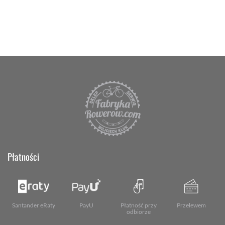
Płatności
Santander eRaty
PayU
Płatność przy
Przelewem
odbiorze