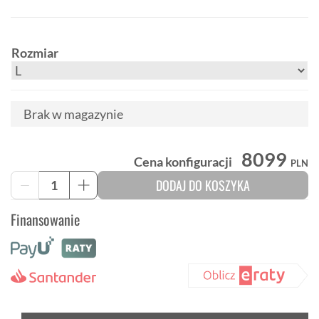
Rozmiar
Brak w magazynie
8099
Cena konfiguracji
PLN
ilość
DODAJ DO KOSZYKA
-
+
Trek
Procaliber
Finansowanie
9.5
Gen
3
-
hardtail
z
włókna