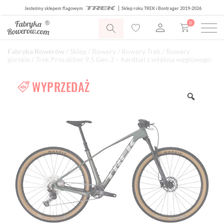
Jesteśmy sklepem flagowym
Sklep roku TREK i Bontrager 2019-2026
0
Fabryka Rowerów
/
Sklep
/
Rowery
/
Rowery Trek
/
Rowery
górskie
/ Trek Procaliber 9.5 Gen 3 – hardtail z włókna węglowego
WYPRZEDAŻ