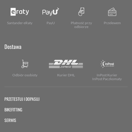
Santander eRaty
PayU
Płatność przy
Przelewem
odbiorze
Dostawa
Odbiór osobisty
Kurier DHL
InPost Kurier
InPost Paczkomaty
PRZETESTUJ I DOPASUJ
BIKEFITTING
SERWIS