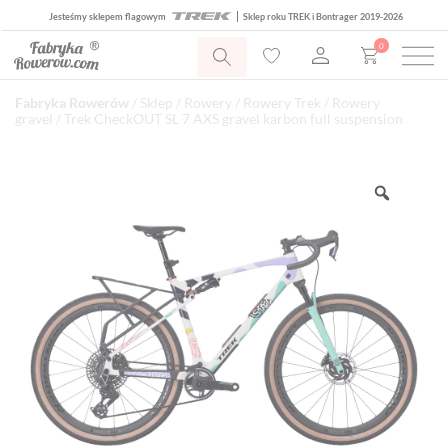
Jesteśmy sklepem flagowym
Sklep roku TREK i Bontrager 2019-2026
0
Fabryka Rowerów
/
Sklep
/
Rowery
/
Rowery Trek
/
Rowery
gravel
/ Trek CheckOUT SL 7 AXS gravel karbon full suspension