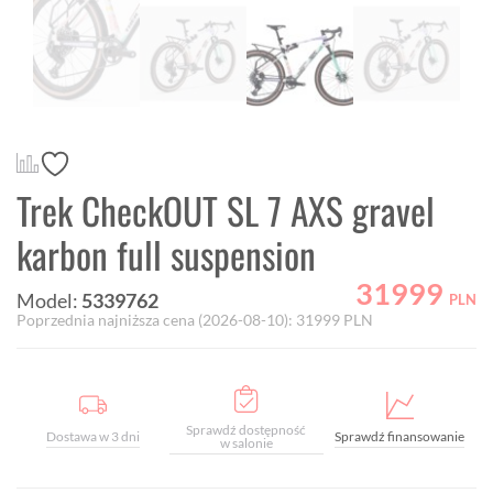
Trek CheckOUT SL 7 AXS gravel
karbon full suspension
31999
Model:
5339762
PLN
Poprzednia najniższa cena (
2026-08-10
):
31999
PLN
Sprawdź dostępność
Dostawa w 3 dni
Sprawdź finansowanie
w salonie