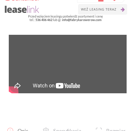
full
suspension
WEŹ LEASING TERAZ
Przed wzięciem leasingu potwierdź asortyment i cenę
tel.:
536 406 462
lub @:
info@fabrykarowerow.com
Opis
Specyfikacja
Rozmiar