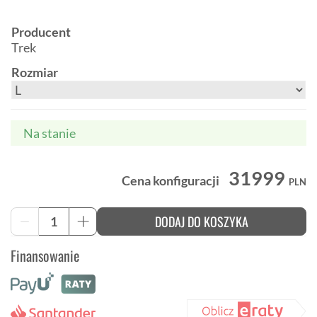
Producent
Trek
Rozmiar
Na stanie
31999
Cena konfiguracji
PLN
ilość
DODAJ DO KOSZYKA
-
+
Trek
CheckOUT
Finansowanie
SL
7
AXS
gravel
karbon