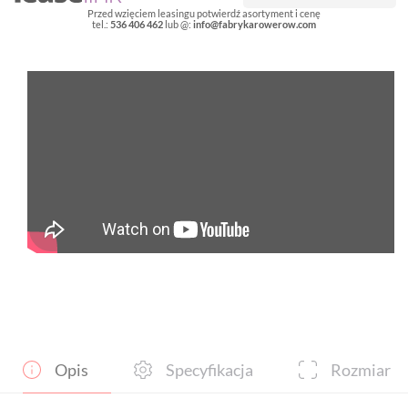
włókna
Przed wzięciem leasingu potwierdź asortyment i cenę
tel.:
536 406 462
lub @:
info@fabrykarowerow.com
węglowego
Opis
Specyfikacja
Rozmiar