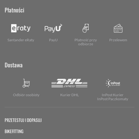
Płatności
Santander eRaty
PayU
Płatność przy
Przelewem
odbiorze
Dostawa
Odbiór osobisty
Kurier DHL
InPost Kurier
InPost Paczkomaty
PRZETESTUJ I DOPASUJ
BIKEFITTING