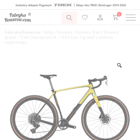
Jesteśmy sklepem flagowym
Sklep roku TREK i Bontrager 2019-2026
0
Fabryka Rowerów
/
Sklep
/
Rowery
/
Rowery Trek
/
Rowery
gravel
/ Trek Checkpoint SL 7 AXS Gen 3 gravel z włókna
węglowego