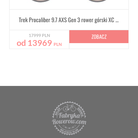
Trek Procaliber 9.7 AXS Gen 3 rower górski XC hardtail
ZOBACZ
17999
PLN
od
13969
PLN