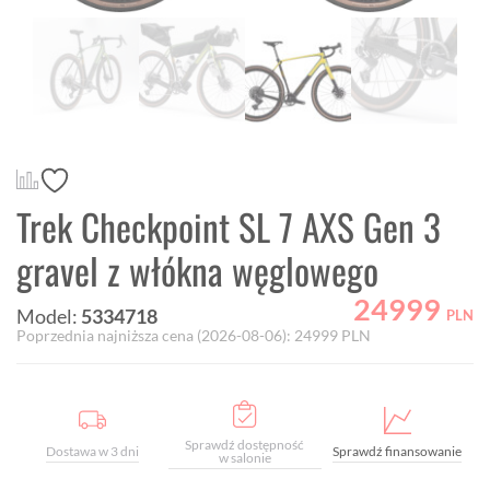
Trek Checkpoint SL 7 AXS Gen 3
gravel z włókna węglowego
24999
Model:
5334718
PLN
Poprzednia najniższa cena (
2026-08-06
):
24999
PLN
Sprawdź dostępność
Dostawa w 3 dni
Sprawdź finansowanie
w salonie