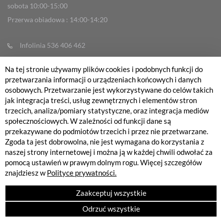
sobota 10:00-15:00
Przerwa obiadowa : 14:00-14:20
Infolinia 536 406 462
info@fabrykarowerow.com
Na tej stronie używamy plików cookies i podobnych funkcji do
Reklamacje
przetwarzania informacji o urządzeniach końcowych i danych
osobowych. Przetwarzanie jest wykorzystywane do celów takich
sklep@fabrykarowerow.com
jak integracja treści, usług zewnętrznych i elementów stron
Serwis 505 700 393
trzecich, analiza/pomiary statystyczne, oraz integracja mediów
społecznościowych. W zależności od funkcji dane są
serwis@fabrykarowerow.com
przekazywane do podmiotów trzecich i przez nie przetwarzane.
Bikefitting 451 159 109
Zgoda ta jest dobrowolna, nie jest wymagana do korzystania z
naszej strony internetowej i można ją w każdej chwili odwołać za
fitting@fabrykarowerow.com
pomocą ustawień w prawym dolnym rogu. Więcej szczegółów
znajdziesz w
Polityce prywatności.
Zaakceptuj wszystkie
Odrzuć wszystkie