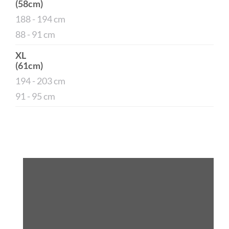
(58cm)
188 - 194 cm
88 - 91 cm
XL
(61cm)
194 - 203 cm
91 - 95 cm