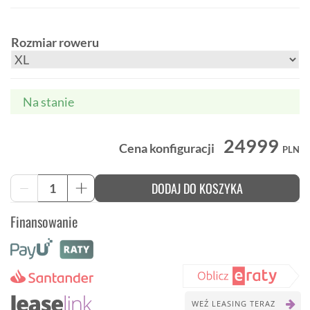
Rozmiar roweru
Na stanie
24999
Cena konfiguracji
PLN
ilość
DODAJ DO KOSZYKA
-
+
Trek
Checkpoint
Finansowanie
SL
7
AXS
Gen
3
gravel
z
WEŹ LEASING TERAZ