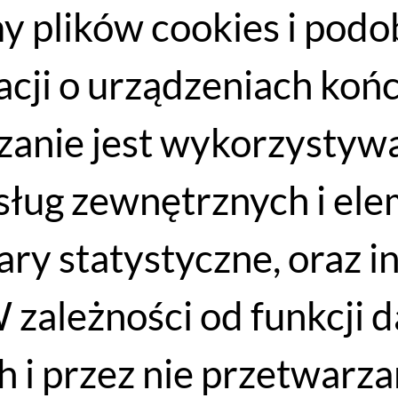
y plików cookies i podo
acji o urządzeniach koń
anie jest wykorzystywa
ysty
 usług zewnętrznych i e
cm
iary statystyczne, oraz 
cm
 zależności od funkcji 
cm
 i przez nie przetwarzan
cm