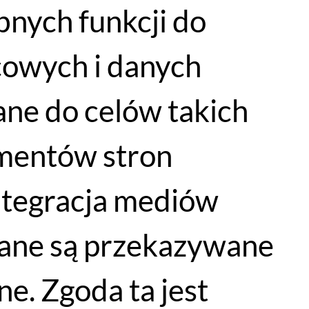
bnych funkcji do
cowych i danych
ne do celów takich
Wewnętrzna długość nogi
lementów stron
69 - 73 cm
integracja mediów
72 - 78 cm
dane są przekazywane
77 - 83 cm
e. Zgoda ta jest
82 - 88 cm