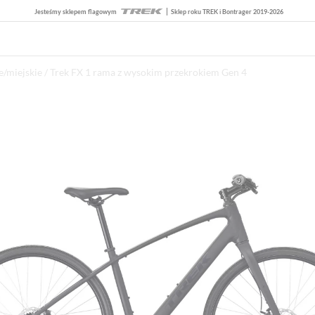
Jesteśmy sklepem flagowym
Sklep roku TREK i Bontrager 2019-2026
/miejskie
/ Trek FX 1 rama z wysokim przekrokiem Gen 4