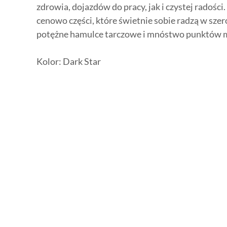
zdrowia, dojazdów do pracy, jak i czystej radośc
cenowo części, które świetnie sobie radzą w szer
potężne hamulce tarczowe i mnóstwo punktów m
Kolor: Dark Star