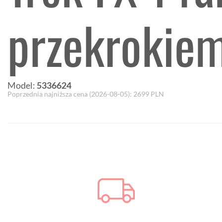
przekrokie
Model:
5336624
Poprzednia najniższa cena (
2026-08-05
):
2699
PLN