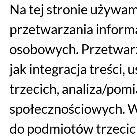
Na tej stronie używam
przetwarzania inform
osobowych. Przetwarz
Rozmiar
Wzrost rowerz
jak integracja treści,
XS
147 - 155 
trzecich, analiza/pom
S
155 - 165 
społecznościowych. W
M
165 - 175 
do podmiotów trzecich
L
175 - 186 