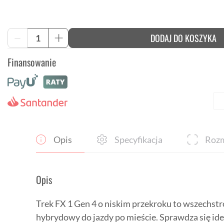
ilość
DODAJ DO KOSZYKA
-
+
Trek
FX
Finansowanie
1
rama
z
wysokim
przekrokiem
Gen
4
Opis
Specyfikacja
Rozm
Opis
Trek FX 1 Gen 4 o niskim przekroku to wszechstr
hybrydowy do jazdy po mieście. Sprawdza się ide