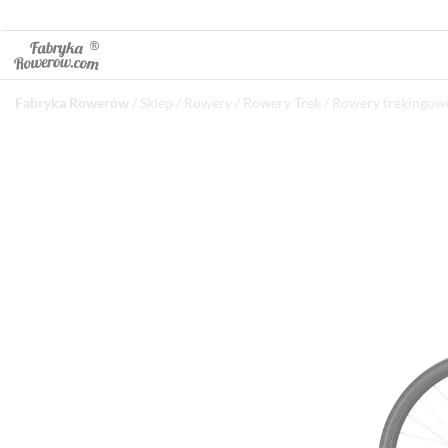
Fabryka Rowerów
/
Sklep
/
Rowery
/
Rowery Trek
/
Rowery trekingowe