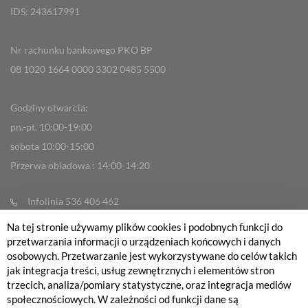
IDS: 243617991
Nr rachunku bankowego PKO BP
08 1020 1664 0000 3302 0485 5500
Godziny otwarcia:
pn.-pt. 10:00-19:00
sobota 10:00-15:00
Przerwa obiadowa : 14:00-14:20
Infolinia 536 406 462
info@fabrykarowerow.com
Na tej stronie używamy plików cookies i podobnych funkcji do
przetwarzania informacji o urządzeniach końcowych i danych
Reklamacje
osobowych. Przetwarzanie jest wykorzystywane do celów takich
sklep@fabrykarowerow.com
jak integracja treści, usług zewnętrznych i elementów stron
trzecich, analiza/pomiary statystyczne, oraz integracja mediów
Serwis 505 700 393
społecznościowych. W zależności od funkcji dane są
serwis@fabrykarowerow.com