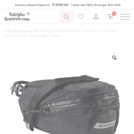
Jesteśmy sklepem flagowym
Sklep roku TREK i Bontrager 2019-2026
0
Fabryka Rowerów
/
Sklep
/
Wyposażenie
/
Akcesoria
/ Torba
podsiodłowa Bontrager Elite S