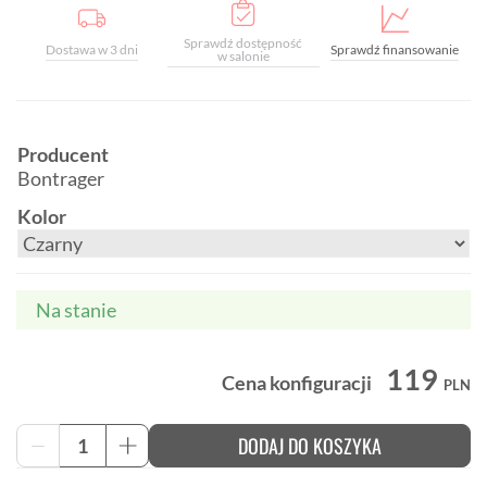
Sprawdź dostępność
Dostawa w 3 dni
Sprawdź finansowanie
w salonie
Producent
Bontrager
Kolor
Na stanie
119
Cena konfiguracji
PLN
ilość
DODAJ DO KOSZYKA
-
+
Torba
podsiodłowa