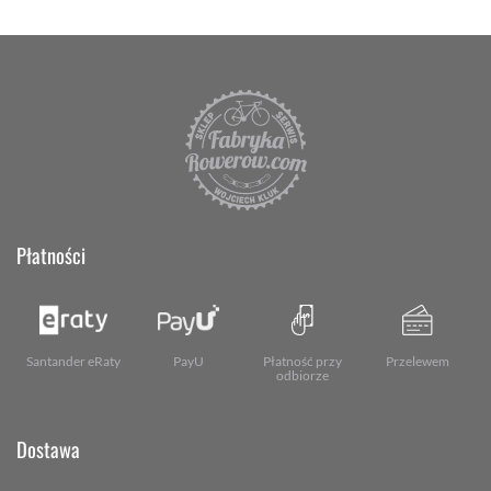
Płatności
Santander eRaty
PayU
Płatność przy
Przelewem
odbiorze
Dostawa