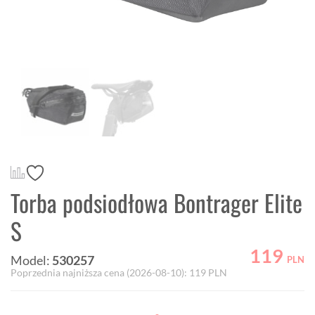
Torba podsiodłowa Bontrager Elite
S
119
Model:
530257
PLN
Poprzednia najniższa cena (
2026-08-10
):
119
PLN