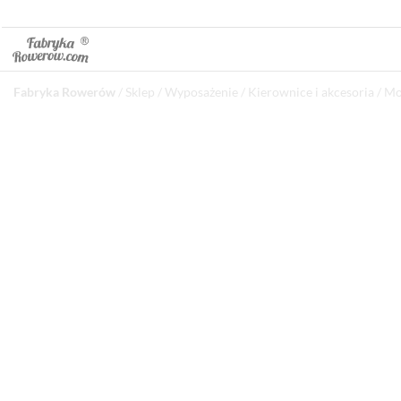
Fabryka Rowerów
/
Sklep
/
Wyposażenie
/
Kierownice i akcesoria
/
Mos