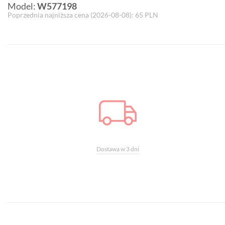
Model:
W577198
Poprzednia najniższa cena (
2026-08-08
):
65
PLN
Dostawa w 3 dni