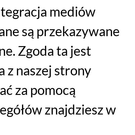
integracja mediów
WYPRZEDAŻ
dane są przekazywane
e. Zgoda ta jest
 z naszej strony
łać za pomocą
Komputer Licznik Rowerowy Bontrager RIDEtime Elite
egółów znajdziesz w
269
PLN
DODAJ DO KOSZYKA
188
PLN