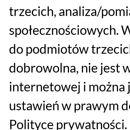
trzecich, analiza/pom
społecznościowych. W
do podmiotów trzecich
dobrowolna, nie jest 
internetowej i można 
Bontrager Race X Lite IsoZone Handlebar Pad Kit
ustawień w prawym do
DODAJ DO KOSZYKA
100
PLN
Polityce prywatności.