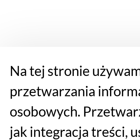
Na tej stronie używam
przetwarzania inform
osobowych. Przetwarz
Podobne produkty
jak integracja treści,