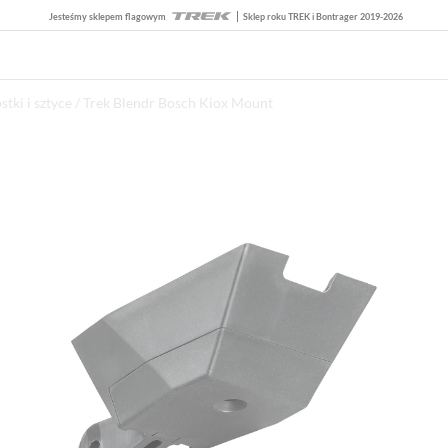
Jesteśmy sklepem flagowym
Sklep roku TREK i Bontrager 2019-2026
tki i sztyce
/ Trek Blendr Bosch Kiox Mount