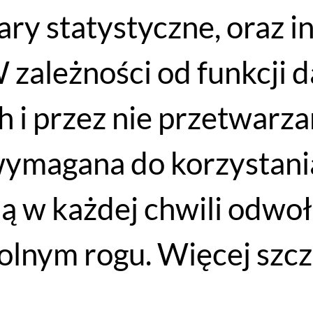
iary statystyczne, oraz 
WYPRZEDAŻ
 zależności od funkcji 
 i przez nie przetwarzan
wymagana do korzystania
ją w każdej chwili odwo
Dętka rowerowa na wentyl Presta Bontrager 29" x 2.0-2.4" 48mm
lnym rogu. Więcej szcz
29
PLN
DODAJ DO KOSZYKA
25
PLN