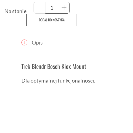
ilość
-
+
Trek
Na stanie
Blendr
DODAJ DO KOSZYKA
Bosch
Kiox
Mount
Opis
Trek Blendr Bosch Kiox Mount
Dla optymalnej funkcjonalności.