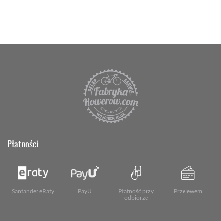
Płatności
Santander eRaty
PayU
Płatność przy
Przelewem
odbiorze