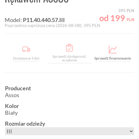
395
PLN
od
199
Model:
P11.40.440.57.III
PLN
Poprzednia najniższa cena (
2026-08-08
):
395
PLN
Sprawdź dostępność
Dostawa w 3 dni
Sprawdź finansowanie
w salonie
Producent
Assos
Kolor
Biały
Rozmiar odzieży