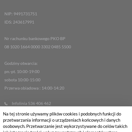
NIP: 9491731751
IDS: 243617991
Nr rachunku bankowego PKO BP
08 1020 1664 0000 3302 0485 5500
Godziny otwarcia:
pn.-pt. 10:00-19:00
sobota 10:00-15:00
Przerwa obiadowa : 14:00-14:20
Infolinia 536 406 462
info@fabrykarowerow.com
Na tej stronie używamy plików cookies i podobnych funkcji do
przetwarzania informacji o urządzeniach końcowych i danych
Reklamacje
osobowych. Przetwarzanie jest wykorzystywane do celów takich
sklep@fabrykarowerow.com