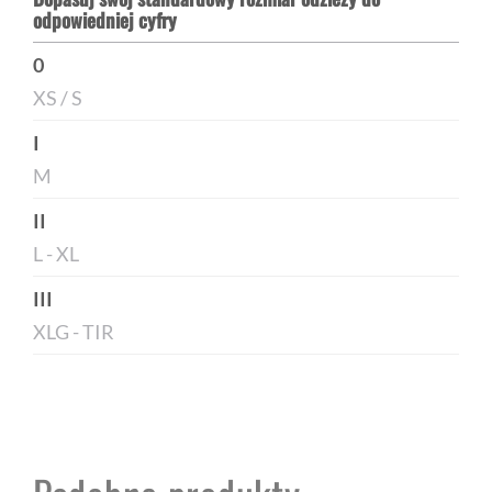
odpowiedniej cyfry
0
XS / S
I
M
II
L - XL
III
XLG - TIR