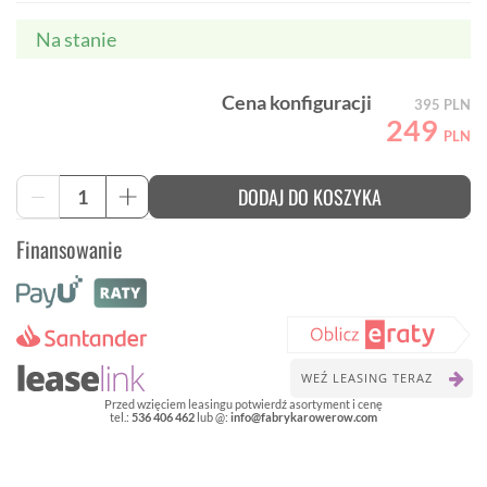
Na stanie
Cena konfiguracji
395
PLN
249
PLN
ilość
DODAJ DO KOSZYKA
-
+
Letni
Izolator
Finansowanie
Ciała
Z
Długim
Rękawem
ASSOS
WEŹ LEASING TERAZ
Przed wzięciem leasingu potwierdź asortyment i cenę
tel.:
536 406 462
lub @:
info@fabrykarowerow.com