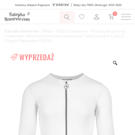
Jesteśmy sklepem flagowym
Sklep roku TREK i Bontrager 2019-2026
0
Fabryka Rowerów
/
Sklep
/
Odzież rowerowa
/
Pozostałe ubrania
rowerowe
/
Bielizna termiczna rowerowa
/ Letni Izolator Ciała Z
Długim Rękawem ASSOS
WYPRZEDAŻ