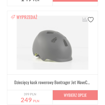
PLN
WYPRZEDAŻ
Dziecięcy kask rowerowy Bontrager Jet WaveCel 48-52 cm - różne kolory
WYBIERZ OPCJE
399
PLN
249
PLN