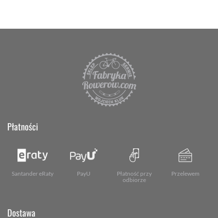
Płatności
Santander eRaty
PayU
Płatność przy
Przelewem
odbiorze
Dostawa