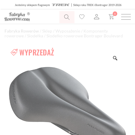
Jesteśmy sklepem flagowym
Sklep roku TREK i Bontrager 2019-2026
0
Fabryka Rowerów
/
Sklep
/
Wyposażenie
/
Komponenty
rowerowe
/
Siodełka
/ Siodełko rowerowe Bontrager Boulevard
WYPRZEDAŻ