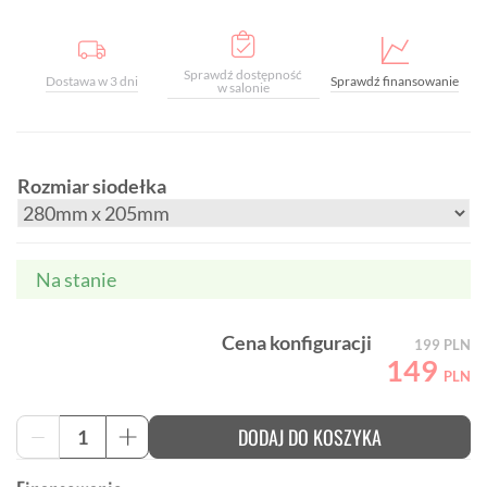
Sprawdź dostępność
Dostawa w 3 dni
Sprawdź finansowanie
w salonie
Rozmiar siodełka
Na stanie
Cena konfiguracji
199
PLN
149
PLN
ilość
DODAJ DO KOSZYKA
-
+
Siodełko
rowerowe